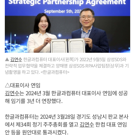
▲
김연수
한글과컴퓨터 대표이사(왼쪽)가 2022년 9월5일 삼성SDS와
전략적 업무협약을 체결하고 양재영 삼성SDS RPA사업팀장(상무)과 기
념촬영을 하고 있다. <한글과컴퓨터>
△대표이사 연임
김연수
는 2024년 3월 한글과컴퓨터 대표이사 연임에 성공
해 임기를 3년 더 연장했다.
한글과컴퓨터는 2024년 3월28일 경기도 성남시 판교 본사
에서 제34회 정기 주주총회를 열고
김연수
한컴 대표 연임
안 등을 원안대로 통과시켰다.