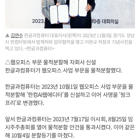
▲
김연수
한글과컴퓨터 대표이사(왼쪽)이 2023년 11월3일 경기도 성남
시 한컴타워에서 법제처와 업무협약을 맺고 이완규 처장과 기념사진을
찍고 있다. <한글과컴퓨터>
△웹오피스 부문 물적분할해 자회사 신설
한글과컴퓨터가 웹오피스 사업 부문을 물적분할했다.
한글과컴퓨터는 2023년 10월1일 웹오피스 사업 부문을 물
적분할해 '한컴AI웹에디터'를 신설하고 이어 사명을 '씽크
프리'로 변경했다.
앞서 한글과컴퓨터는 2023년 7월17일 이사회, 8월25일 임
시주주총회를 열어 물적분할 안건을 통과시켰다. 이어 같은
해 10월4일 분할등기를 마쳤다.