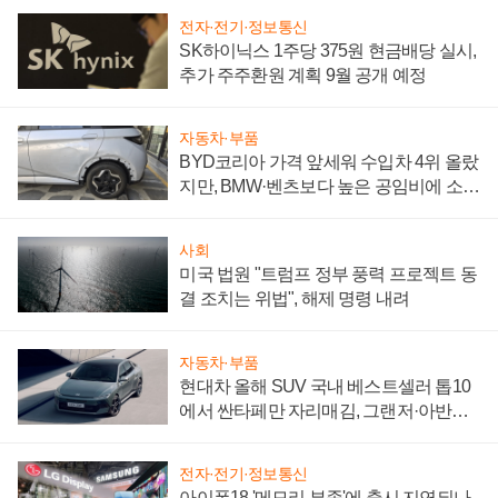
전자·전기·정보통신
SK하이닉스 1주당 375원 현금배당 실시,
추가 주주환원 계획 9월 공개 예정
자동차·부품
BYD코리아 가격 앞세워 수입차 4위 올랐
지만, BMW·벤츠보다 높은 공임비에 소비
자 불만 폭발
사회
미국 법원 "트럼프 정부 풍력 프로젝트 동
결 조치는 위법", 해제 명령 내려
자동차·부품
현대차 올해 SUV 국내 베스트셀러 톱10
에서 싼타페만 자리매김, 그랜저·아반떼
'세단 쌍끌이'로 내수 방어
전자·전기·정보통신
아이폰18 '메모리 부족'에 출시 지연되나,