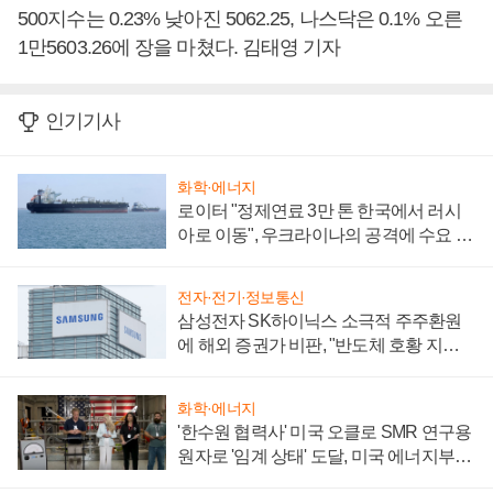
500지수는 0.23% 낮아진 5062.25, 나스닥은 0.1% 오른
1만5603.26에 장을 마쳤다. 김태영 기자
인기기사
화학·에너지
로이터 "정제연료 3만 톤 한국에서 러시
아로 이동", 우크라이나의 공격에 수요 늘
어
전자·전기·정보통신
삼성전자 SK하이닉스 소극적 주주환원
에 해외 증권가 비판, "반도체 호황 지속
성 의문"
화학·에너지
'한수원 협력사' 미국 오클로 SMR 연구용
원자로 '임계 상태' 도달, 미국 에너지부
"중요한 이정표"