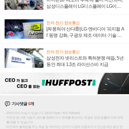
삼성디스플레이 LG디스플레이 LG이노
텍 '탈애플' 수익 다각화 속도
전자·전기·정보통신
[AI 뭉쳐야 산다⑧] LG·엔비디아 '피지컬 A
I' 동맹 강화, 구광모 제조·데이터·기술 결
집해 종합 로보틱스 기업으로
전자·전기·정보통신
삼성전자 넷리스트와 특허분쟁 매듭, 5년
동안 최대 1.3조 라이선스비 지급
기사댓글
0
개
200자까지 쓰실 수 있습니다. (현재 0 byte / 최대 400byte)
저작권 등 다른 사람의 권리를 침해하거나 명예를 훼손하는 댓글은 관련 법률에 의해 제재
를 받을 수 있습니다.
타인에게 불쾌감을 주는 욕설 등 비하하는 단어가 내용에 포함되거나 인신공격성 글은 관