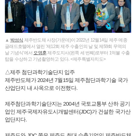
▲
박성식
제주반도체 사장(가운데)이 2022년 12월14일 제주 메종
글래드호텔에서 열린 '제12회 제주 수출인의 날 및 제59회 무역의
날 기념식'에서
오영훈
제주도지사(왼쪽 세 번째)로부터 1억불 수출
탑을 수상하고 기념촬영하고 있다. <제주특별자치도>
△제주 첨단과학기술단지 입주
제주반도체가 2024년 7월15일 제주첨단과학기술 국가
산업단지 내 사옥으로 이전했다.
제주첨단과학기술단지는 2004년 국토교통부 산하 공기
업인 제주국제자유도시개발센터(JDC)가 건설한 국가산
업단지다.
제주도와 JDC 쪽은 제주도 최대 수출기업인 제주반도체