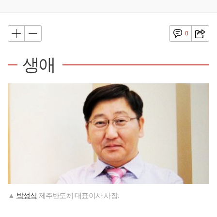
0
생애
▲
박성식
제주반도체 대표이사 사장.