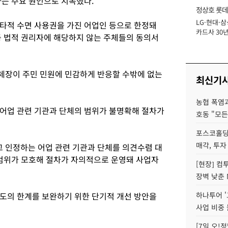
하는 주요 원인으로 지목했다.
정상호 롯데
LG·현대·삼
장
타적 수면 사용권을 가진 어업인 등으로 한정돼
카드사 30년
등 법적 권리자에 해당하지 않는 주체들의 동의서
에 '초집중' 
체장이 주민 민원에 민감하게 반응할 수밖에 없는
최신기
농협 폭염과
어업 관련 기관과 단체의 범위가 불명확해 절차가
호동 "모든
포스코홀딩
매각, 투자
 인정하는 어업 관련 기관과 단체를 의견수렴 대
 범위가 모호해 절차가 자의적으로 운영돼 사업자
[현장] 컴
장벽 낮춘 
도의 한계를 보완하기 위한 단기적 개선 방안을
하나투어 '
사업 비중 
[7일 오!