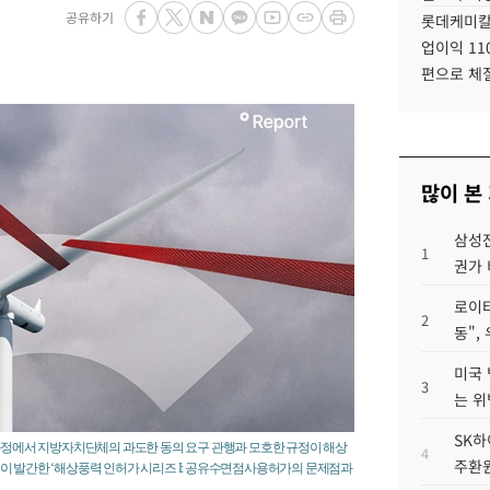
공유하기
롯데케미칼
업이익 11
편으로 체
많이 본
삼성전
1
권가 
로이터
2
동",
미국 
3
는 위
SK하
 과정에서 지방자치단체의 과도한 동의 요구 관행과 모호한 규정이 해상
4
주환원
이 발간한 ‘해상풍력 인허가 시리즈 I: 공유수면점사용허가의 문제점과