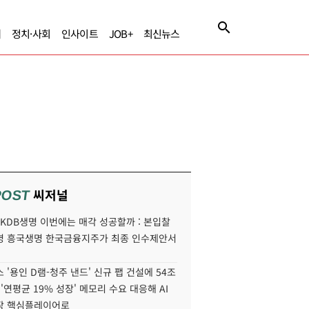
제
정치·사회
인사이트
JOB+
최신뉴스
씨저널
POST
' KDB생명 이번에는 매각 성공할까 : 본입찰
명 흥국생명 한국금융지주가 최종 인수제안서
 '용인 D램-청주 낸드' 신규 팹 건설에 54조
 '연평균 19% 성장' 메모리 수요 대응해 AI
장 핵심플레이어로