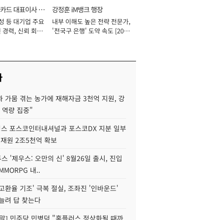
카드 대표이사 사
강정훈 iM뱅크 행장
성 등 대기업 주요
내부 이해도 높은 전략 전문가,
 경력, 신뢰 회복
'전국구 은행' 도약 속도 [2026
[2026년]
년]
사
 가뭄 겪는 농가에 재해자금 3천억 지원, 강
 역량 집중"
스 포스코인터내셔널과 포스코DX 지분 일부
 재원 2조5천억 확보
투스 '제우스: 오만의 신' 8월26일 출시, 진입
MMORPG 내..
고환율 기조' 극복 절실, 조좌진 '인바운드'
늘려 답 찾는다
정말] 민주당 민병덕 "홈플러스 정상화될 때까