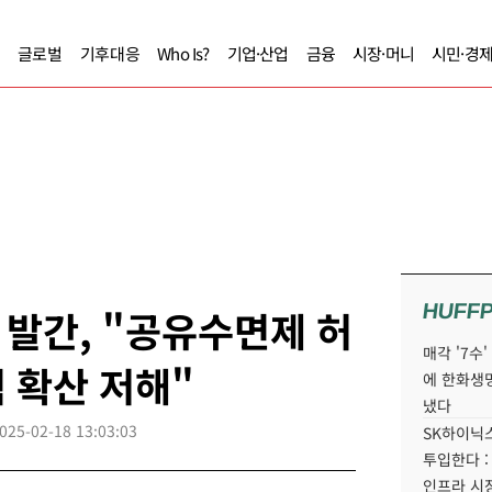
글로벌
기후대응
Who Is?
기업·산업
금융
시장·머니
시민·경
HUFF
발간, "공유수면제 허
매각 '7수
 확산 저해"
에 한화생
냈다
025-02-18 13:03:03
SK하이닉스
투입한다 :
인프라 시