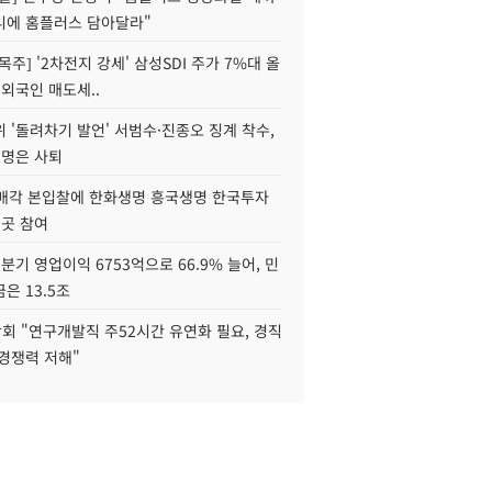
니에 홈플러스 담아달라"
목주] '2차전지 강세' 삼성SDI 주가 7%대 올
 외국인 매도세..
 '돌려차기 발언' 서범수·진종오 징계 착수,
2명은 사퇴
 매각 본입찰에 한화생명 흥국생명 한국투자
3곳 참여
분기 영업이익 6753억으로 66.9% 늘어, 민
은 13.5조
회 "연구개발직 주52시간 유연화 필요, 경직
경쟁력 저해"