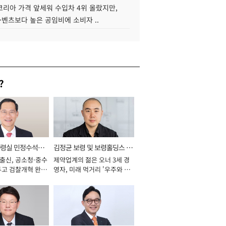
코리아 가격 앞세워 수입차 4위 올랐지만,
·벤츠보다 높은 공임비에 소비자 ..
?
통령실 민정수석비
김정균 보령 및 보령홀딩스 대
 출신, 공소청·중수
제약업계의 젊은 오너 3세 경
표이사 사장
두고 검찰개혁 완수
영자, 미래 먹거리 '우주와 헬
년]
스케어' 공들여 [2026년]