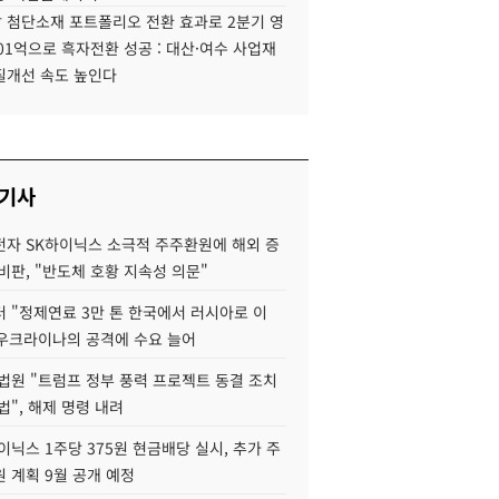
 첨단소재 포트폴리오 전환 효과로 2분기 영
01억으로 흑자전환 성공 : 대산·여수 사업재
질개선 속도 높인다
 기사
자 SK하이닉스 소극적 주주환원에 해외 증
비판, "반도체 호황 지속성 의문"
 "정제연료 3만 톤 한국에서 러시아로 이
 우크라이나의 공격에 수요 늘어
법원 "트럼프 정부 풍력 프로젝트 동결 조치
법", 해제 명령 내려
이닉스 1주당 375원 현금배당 실시, 추가 주
 계획 9월 공개 예정