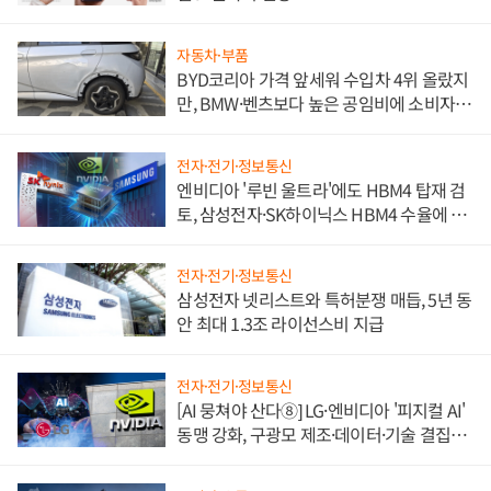
자동차·부품
BYD코리아 가격 앞세워 수입차 4위 올랐지
만, BMW·벤츠보다 높은 공임비에 소비자
불만 폭발
전자·전기·정보통신
엔비디아 '루빈 울트라'에도 HBM4 탑재 검
토, 삼성전자·SK하이닉스 HBM4 수율에 주
도권 갈린다
전자·전기·정보통신
삼성전자 넷리스트와 특허분쟁 매듭, 5년 동
안 최대 1.3조 라이선스비 지급
전자·전기·정보통신
[AI 뭉쳐야 산다⑧] LG·엔비디아 '피지컬 AI'
동맹 강화, 구광모 제조·데이터·기술 결집
해 종합 로보틱스 기업으로