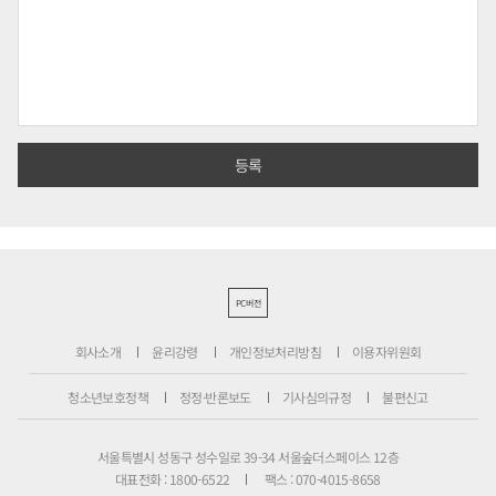
PC버전
회사소개
윤리강령
개인정보처리방침
이용자위원회
청소년보호정책
정정·반론보도
기사심의규정
불편신고
서울특별시 성동구 성수일로 39-34 서울숲더스페이스 12층
대표전화 : 1800-6522
팩스 : 070-4015-8658