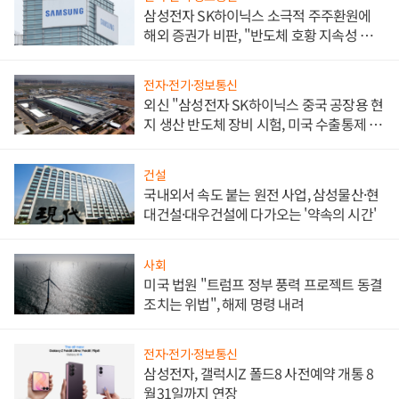
삼성전자 SK하이닉스 소극적 주주환원에
해외 증권가 비판, "반도체 호황 지속성 의
문"
전자·전기·정보통신
외신 "삼성전자 SK하이닉스 중국 공장용 현
지 생산 반도체 장비 시험, 미국 수출통제 대
비"
건설
국내외서 속도 붙는 원전 사업, 삼성물산·현
대건설·대우건설에 다가오는 '약속의 시간'
사회
미국 법원 "트럼프 정부 풍력 프로젝트 동결
조치는 위법", 해제 명령 내려
전자·전기·정보통신
삼성전자, 갤럭시Z 폴드8 사전예약 개통 8
월31일까지 연장