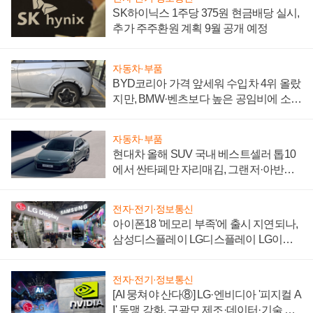
SK하이닉스 1주당 375원 현금배당 실시,
추가 주주환원 계획 9월 공개 예정
자동차·부품
BYD코리아 가격 앞세워 수입차 4위 올랐
지만, BMW·벤츠보다 높은 공임비에 소비
자 불만 폭발
자동차·부품
현대차 올해 SUV 국내 베스트셀러 톱10
에서 싼타페만 자리매김, 그랜저·아반떼
'세단 쌍끌이'로 내수 방어
전자·전기·정보통신
아이폰18 '메모리 부족'에 출시 지연되나,
삼성디스플레이 LG디스플레이 LG이노
텍 '탈애플' 수익 다각화 속도
전자·전기·정보통신
[AI 뭉쳐야 산다⑧] LG·엔비디아 '피지컬 A
I' 동맹 강화, 구광모 제조·데이터·기술 결