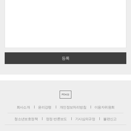
PC버전
회사소개
윤리강령
개인정보처리방침
이용자위원회
청소년보호정책
정정·반론보도
기사심의규정
불편신고