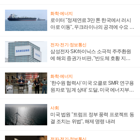
화학·에너지
로이터 "정제연료 3만 톤 한국에서 러시
아로 이동", 우크라이나의 공격에 수요 늘
어
전자·전기·정보통신
삼성전자 SK하이닉스 소극적 주주환원
에 해외 증권가 비판, "반도체 호황 지속
성 의문"
화학·에너지
'한수원 협력사' 미국 오클로 SMR 연구용
원자로 '임계 상태' 도달, 미국 에너지부
"중요한 이정표"
사회
미국 법원 "트럼프 정부 풍력 프로젝트 동
결 조치는 위법", 해제 명령 내려
전자·전기·정보통신