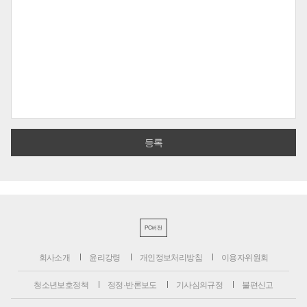
PC버전
회사소개
윤리강령
개인정보처리방침
이용자위원회
청소년보호정책
정정·반론보도
기사심의규정
불편신고