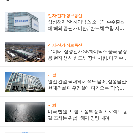
전자·전기·정보통신
삼성전자 SK하이닉스 소극적 주주환원
에 해외 증권가 비판, "반도체 호황 지속
성 의문"
전자·전기·정보통신
로이터 "삼성전자 SK하이닉스 중국 공장
용 현지 생산 반도체 장비 시험, 미국 수출
통제 대비"
건설
원전 건설 국내외서 속도 붙어, 삼성물산·
현대건설·대우건설에 다가오는 '약속의
시간'
사회
미국 법원 "트럼프 정부 풍력 프로젝트 동
결 조치는 위법", 해제 명령 내려