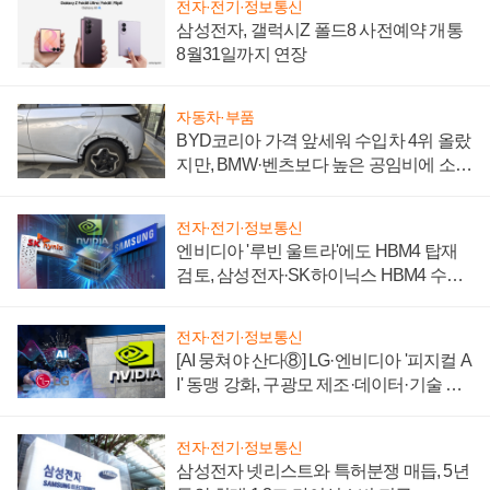
전자·전기·정보통신
삼성전자, 갤럭시Z 폴드8 사전예약 개통
8월31일까지 연장
자동차·부품
BYD코리아 가격 앞세워 수입차 4위 올랐
지만, BMW·벤츠보다 높은 공임비에 소비
자 불만 폭발
전자·전기·정보통신
엔비디아 '루빈 울트라'에도 HBM4 탑재
검토, 삼성전자·SK하이닉스 HBM4 수율
에 주도권 갈린다
전자·전기·정보통신
[AI 뭉쳐야 산다⑧] LG·엔비디아 '피지컬 A
I' 동맹 강화, 구광모 제조·데이터·기술 결
집해 종합 로보틱스 기업으로
전자·전기·정보통신
삼성전자 넷리스트와 특허분쟁 매듭, 5년