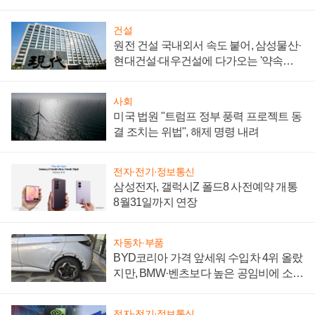
성 의문"
건설
원전 건설 국내외서 속도 붙어, 삼성물산·
현대건설·대우건설에 다가오는 '약속의
시간'
사회
미국 법원 "트럼프 정부 풍력 프로젝트 동
결 조치는 위법", 해제 명령 내려
전자·전기·정보통신
삼성전자, 갤럭시Z 폴드8 사전예약 개통
8월31일까지 연장
자동차·부품
BYD코리아 가격 앞세워 수입차 4위 올랐
지만, BMW·벤츠보다 높은 공임비에 소비
자 불만 폭발
전자·전기·정보통신