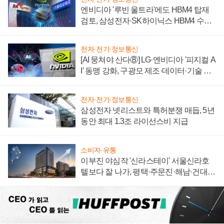
엔비디아 '루빈 울트라'에도 HBM4 탑재
검토, 삼성전자·SK하이닉스 HBM4 수율
에 주도권 갈린다
전자·전기·정보통신
[AI 뭉쳐야 산다⑧] LG·엔비디아 '피지컬 A
I' 동맹 강화, 구광모 제조·데이터·기술 결
집해 종합 로보틱스 기업으로
전자·전기·정보통신
삼성전자 넷리스트와 특허분쟁 매듭, 5년
동안 최대 1.3조 라이선스비 지급
소비자·유통
이부진 야심작 '신라스테이' 서울신라호
텔보다 잘 나가, 평택·주문진·해남·건대로
성장판 더 넓힌다