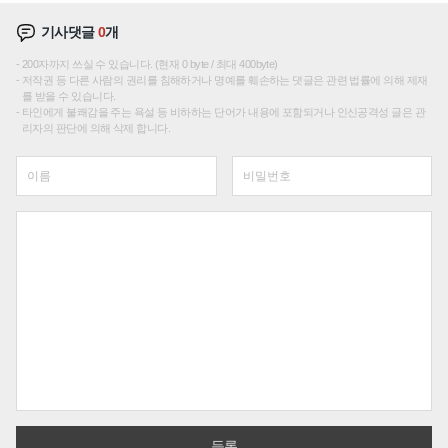
기사댓글
0
개
200자까지 쓰실 수 있습니다. (현재 0 byte / 최대 400byte)
저작권 등 다른 사람의 권리를 침해하거나 명예를 훼손하는 댓글은 관련 법률에 의해 제재
를 받을 수 있습니다.
타인에게 불쾌감을 주는 욕설 등 비하하는 단어가 내용에 포함되거나 인신공격성 글은 관
리자의 판단에 의해 삭제 합니다.