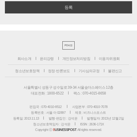
PC버전
회사소개
윤리강령
개인정보처리방침
이용자위원회
청소년보호정책
정정·반론보도
기사심의규정
불편신고
서울특별시 성동구 성수일로 39-34 서울숲더스페이스 12층
대표전화 : 1800-6522
팩스 : 070-4015-8658
편집국 : 070-4010-8512
사업본부 : 070-4010-7078
등록번호 : 서울 아 02897
제호 : 비즈니스포스트
등록일: 2013.11.13
발행·편집인 : 강석운
발행일자: 2013년 12월 2일
청소년보호책임자 : 강석운
ISSN : 2636-171X
Copyright ⓒ
B
USINESSPOST
. All rights reserved.