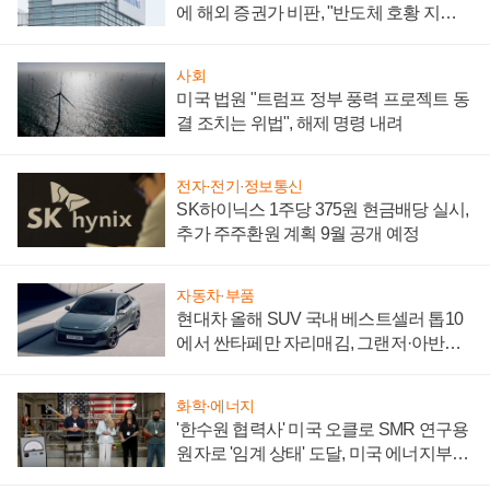
에 해외 증권가 비판, "반도체 호황 지속
성 의문"
사회
미국 법원 "트럼프 정부 풍력 프로젝트 동
결 조치는 위법", 해제 명령 내려
전자·전기·정보통신
SK하이닉스 1주당 375원 현금배당 실시,
추가 주주환원 계획 9월 공개 예정
자동차·부품
현대차 올해 SUV 국내 베스트셀러 톱10
에서 싼타페만 자리매김, 그랜저·아반떼
'세단 쌍끌이'로 내수 방어
화학·에너지
'한수원 협력사' 미국 오클로 SMR 연구용
원자로 '임계 상태' 도달, 미국 에너지부
"중요한 이정표"