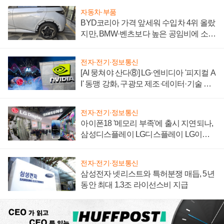
자동차·부품
BYD코리아 가격 앞세워 수입차 4위 올랐
지만, BMW·벤츠보다 높은 공임비에 소비
자 불만 폭발
전자·전기·정보통신
[AI 뭉쳐야 산다⑧] LG·엔비디아 '피지컬 A
I' 동맹 강화, 구광모 제조·데이터·기술 결
집해 종합 로보틱스 기업으로
전자·전기·정보통신
아이폰18 '메모리 부족'에 출시 지연되나,
삼성디스플레이 LG디스플레이 LG이노
텍 '탈애플' 수익 다각화 속도
전자·전기·정보통신
삼성전자 넷리스트와 특허분쟁 매듭, 5년
동안 최대 1.3조 라이선스비 지급