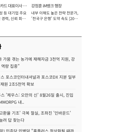
카드 대표이사 사
강정훈 iM뱅크 행장
성 등 대기업 주요
내부 이해도 높은 전략 전문가,
 경력, 신뢰 회복
'전국구 은행' 도약 속도 [2026
[2026년]
년]
사
 가뭄 겪는 농가에 재해자금 3천억 지원, 강
 역량 집중"
스 포스코인터내셔널과 포스코DX 지분 일부
 재원 2조5천억 확보
투스 '제우스: 오만의 신' 8월26일 출시, 진입
MMORPG 내..
고환율 기조' 극복 절실, 조좌진 '인바운드'
늘려 답 찾는다
정말] 민주당 민병덕 "홈플러스 정상화될 때까