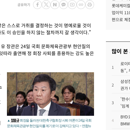
공유하기
롯데케미칼
업이익 11
편으로 체
은 스스로 거취를 결정하는 것이 명예로울 것이
라도 이 승인을 하지 않는 절차까지 갈 생각이다.”
 유 장관은 24일 국회 문화체육관광부 현안질의
많이 본
에 잇따라 출연해 정 회장 사퇴를 종용하는 강도 높은
로이터
1
동",
를
삼성전
2
구
권가 
'한수
호
3
'임계
BYD
정몽규
4
▲
회장을 둘러싼 대한축구협회장 사퇴 여론이 24일 국회
시
BMW
문화체육관광부 현안질의를 계기로 더 강해지고 있다. < 연합뉴
.