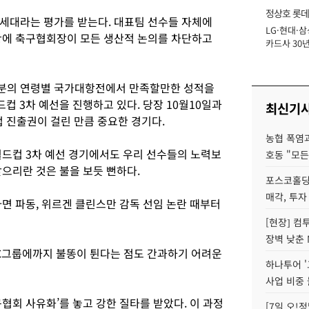
정상호 롯데
세대라는 평가를 받는다. 대표팀 선수들 자체에
LG·현대·삼
장
황에 축구협회장이 모든 생산적 논의를 차단하고
카드사 30년
에 '초집중' 
대부분의 연령별 국가대항전에서 만족할만한 성적을
드컵 3차 예선을 진행하고 있다. 당장 10월10일과
최신기
컵 진출권이 걸린 만큼 중요한 경기다.
농협 폭염과
월드컵 3차 예선 경기에서도 우리 선수들의 노력보
호동 "모든
받으리란 것은 불을 보듯 뻔하다.
포스코홀딩
매각, 투자
면 파동, 위르겐 클린스만 감독 선임 논란 때부터
[현장] 컴
장벽 낮춘 
C그룹에까지 불똥이 튄다는 점도 간과하기 어려운
하나투어 '
사업 비중 
협회 사유화’를 놓고 강한 질타를 받았다. 이 과정
[7일 오!