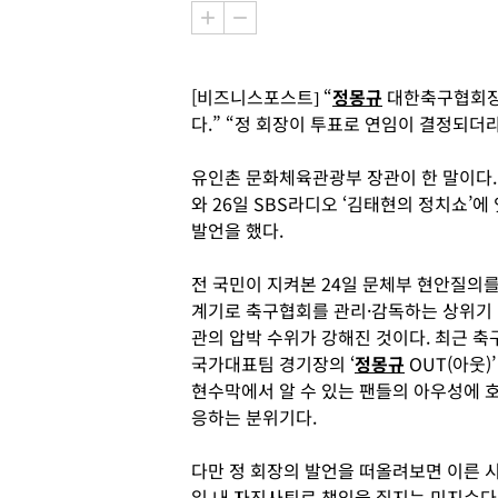
[비즈니스포스트] “
정몽규
대한축구협회장
다.” “정 회장이 투표로 연임이 결정되더
유인촌 문화체육관광부 장관이 한 말이다.
와 26일 SBS라디오 ‘김태현의 정치쇼’
발언을 했다.
전 국민이 지켜본 24일 문체부 현안질의
계기로 축구협회를 관리·감독하는 상위기
관의 압박 수위가 강해진 것이다. 최근 축
국가대표팀 경기장의 ‘
정몽규
OUT(아웃)’
현수막에서 알 수 있는 팬들의 아우성에 
응하는 분위기다.
다만 정 회장의 발언을 떠올려보면 이른 
일 내 자진사퇴로 책임을 질지는 미지수다