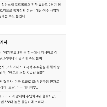
 첨단소재 포트폴리오 전환 효과로 2분기 영
01억으로 흑자전환 성공 : 대산·여수 사업재
질개선 속도 높인다
 기사
 "정제연료 3만 톤 한국에서 러시아로 이
 우크라이나의 공격에 수요 늘어
자 SK하이닉스 소극적 주주환원에 해외 증
비판, "반도체 호황 지속성 의문"
원 협력사' 미국 오클로 SMR 연구용 원자로
 상태' 도달, 미국 에너지부..
코리아 가격 앞세워 수입차 4위 올랐지만,
·벤츠보다 높은 공임비에 소비자 ..