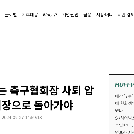
글로벌
기후대응
Who Is?
기업·산업
금융
시장·머니
시민·경
HUFF
는 축구협회장 사퇴 압
매각 '7수
 회장으로 돌아가야
에 한화생
냈다
2024-09-27 14:59:18
SK하이닉스
투입한다 :
인프라 시