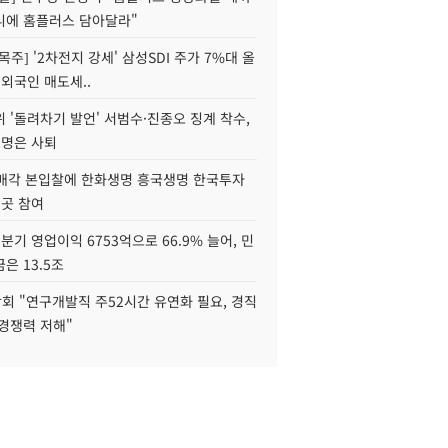
니에 홈플러스 담아달라"
목주] '2차전지 강세' 삼성SDI 주가 7%대 올
 외국인 매도세..
 '돌려차기 발언' 서범수·진종오 징계 착수,
2명은 사퇴
 매각 본입찰에 한화생명 흥국생명 한국투자
3곳 참여
분기 영업이익 6753억으로 66.9% 늘어, 민
은 13.5조
회 "연구개발직 주52시간 유연화 필요, 경직
경쟁력 저해"