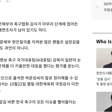
스 >
SK하
임
5
주환원
 문체부의 축구협회 감사가 마무리 단계에 접어든
대면조사가 남아 있기도 하다.
Who Is
 문체부 현안질의를 지켜본 많은 팬들은 실망감을
도 과언이 아니다.
명보 축구 국가대표팀(A대표팀) 감독이 일련의 논
문제를 더 키울만한 대응을 했다는 평가를 받는다.
한찬식 대
고인으로 출석한 박문성씨의 말로 정리해볼 수 있
'정통 검사'
서관
위해서는 10월22일 열릴 대한체육회 국정감사 이전
청 출범 앞
맡아 [2026
.
 갈길 바쁜 한국 축구의 모든 이슈를 빨아들이는