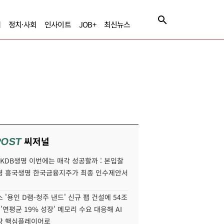
제
정치·사회
인사이트
JOB+
최신뉴스
씨저널
POST
' KDB생명 이번에는 매각 성공할까 : 본입찰
명 흥국생명 한국금융지주가 최종 인수제안서
 '용인 D램-청주 낸드' 신규 팹 건설에 54조
 '연평균 19% 성장' 메모리 수요 대응해 AI
장 핵심플레이어로