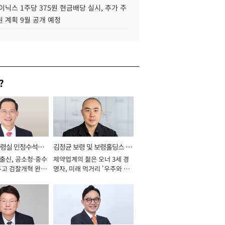
이닉스 1주당 375원 현금배당 실시, 추가 주
 계획 9월 공개 예정
?
통령실 민정수석비
김정균 보령 및 보령홀딩스 대
 출신, 공소청·중수
제약업계의 젊은 오너 3세 경
표이사 사장
두고 검찰개혁 완수
영자, 미래 먹거리 '우주와 헬
년]
스케어' 공들여 [2026년]