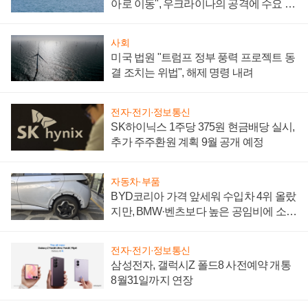
아로 이동", 우크라이나의 공격에 수요 늘
어
사회
미국 법원 "트럼프 정부 풍력 프로젝트 동
결 조치는 위법", 해제 명령 내려
전자·전기·정보통신
SK하이닉스 1주당 375원 현금배당 실시,
추가 주주환원 계획 9월 공개 예정
자동차·부품
BYD코리아 가격 앞세워 수입차 4위 올랐
지만, BMW·벤츠보다 높은 공임비에 소비
자 불만 폭발
전자·전기·정보통신
삼성전자, 갤럭시Z 폴드8 사전예약 개통
8월31일까지 연장