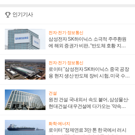
인기기사
전자·전기·정보통신
삼성전자 SK하이닉스 소극적 주주환원
에 해외 증권가 비판, "반도체 호황 지속
성 의문"
전자·전기·정보통신
로이터 "삼성전자 SK하이닉스 중국 공장
용 현지 생산 반도체 장비 시험, 미국 수출
통제 대비"
건설
원전 건설 국내외서 속도 붙어, 삼성물산·
현대건설·대우건설에 다가오는 '약속의
시간'
화학·에너지
로이터 "정제연료 3만 톤 한국에서 러시