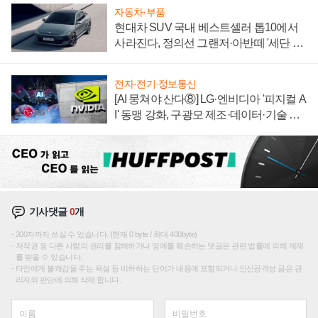
자동차·부품
현대차 SUV 국내 베스트셀러 톱10에서
사라진다, 정의선 그랜저·아반떼 '세단 쌍
끌이'로 내수 방어
전자·전기·정보통신
[AI 뭉쳐야 산다⑧] LG·엔비디아 '피지컬 A
I' 동맹 강화, 구광모 제조·데이터·기술 결
집해 종합 로보틱스 기업으로
기사댓글
0
개
200자까지 쓰실 수 있습니다. (현재 0 byte / 최대 400byte)
저작권 등 다른 사람의 권리를 침해하거나 명예를 훼손하는 댓글은 관련 법률에 의해 제재
를 받을 수 있습니다.
타인에게 불쾌감을 주는 욕설 등 비하하는 단어가 내용에 포함되거나 인신공격성 글은 관
리자의 판단에 의해 삭제 합니다.