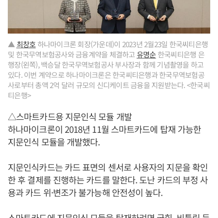
▲
최창호
하나마이크론 회장(가운데)이 2023년 2월23일 한국씨티은행
및 한국무역보험공사와 금융계약을 체결하고
유명순
한국씨티은행 은
행장(왼쪽), 백승달 한국무역보험공사 부사장과 함께 기념촬영을 하고
있다. 이번 계약으로 하나마이크론은 한국씨티은행과 한국무역보험공
사로부터 총액 2억 달러 규모의 신디케이트 금융을 지원받는다. <한국씨
티은행>
△스마트카드용 지문인식 모듈 개발
하나마이크론이 2018년 11월 스마트카드에 탑재 가능한
지문인식 모듈을 개발했다.
지문인식카드는 카드 표면의 센서로 사용자의 지문을 확인
한 후 결제를 진행하는 카드를 말한다. 도난 카드의 부정 사
용과 카드 위·변조가 불가능해 안전성이 높다.
스마트카드에 지문인식 모듈을 탑재하려면 굽힘, 비틀림 등