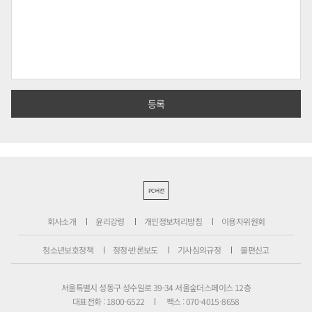
PC버전
회사소개
윤리강령
개인정보처리방침
이용자위원회
청소년보호정책
정정·반론보도
기사심의규정
불편신고
서울특별시 성동구 성수일로 39-34 서울숲더스페이스 12층
대표전화 : 1800-6522
팩스 : 070-4015-8658