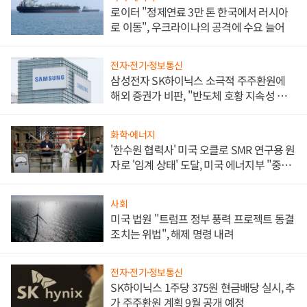
로이터 "정제연료 3만 톤 한국에서 러시아
로 이동", 우크라이나의 공격에 수요 늘어
전자·전기·정보통신
삼성전자 SK하이닉스 소극적 주주환원에
해외 증권가 비판, "반도체 호황 지속성 의
문"
화학·에너지
'한수원 협력사' 미국 오클로 SMR 연구용 원
자로 '임계 상태' 도달, 미국 에너지부 "중요
한 이정표"
사회
미국 법원 "트럼프 정부 풍력 프로젝트 동결
조치는 위법", 해제 명령 내려
전자·전기·정보통신
SK하이닉스 1주당 375원 현금배당 실시, 추
가 주주환원 계획 9월 공개 예정