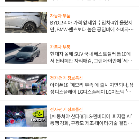
자동차·부품
BYD코리아 가격 앞세워 수입차 4위 올랐지
만, BMW·벤츠보다 높은 공임비에 소비자
불만 폭발
자동차·부품
현대차 올해 SUV 국내 베스트셀러 톱10에
서 싼타페만 자리매김, 그랜저·아반떼 '세단
쌍끌이'로 내수 방어
전자·전기·정보통신
아이폰18 '메모리 부족'에 출시 지연되나, 삼
성디스플레이 LG디스플레이 LG이노텍 '탈
애플' 수익 다각화 속도
전자·전기·정보통신
[AI 뭉쳐야 산다⑧] LG·엔비디아 '피지컬 AI'
동맹 강화, 구광모 제조·데이터·기술 결집
해 종합 로보틱스 기업으로