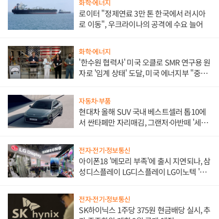
화학·에너지
로이터 "정제연료 3만 톤 한국에서 러시아
로 이동", 우크라이나의 공격에 수요 늘어
화학·에너지
'한수원 협력사' 미국 오클로 SMR 연구용 원
자로 '임계 상태' 도달, 미국 에너지부 "중요
한 이정표"
자동차·부품
현대차 올해 SUV 국내 베스트셀러 톱10에
서 싼타페만 자리매김, 그랜저·아반떼 '세단
쌍끌이'로 내수 방어
전자·전기·정보통신
아이폰18 '메모리 부족'에 출시 지연되나, 삼
성디스플레이 LG디스플레이 LG이노텍 '탈
애플' 수익 다각화 속도
전자·전기·정보통신
SK하이닉스 1주당 375원 현금배당 실시, 추