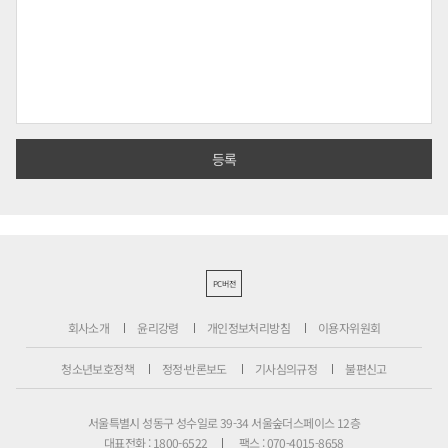
PC버전
회사소개
윤리강령
개인정보처리방침
이용자위원회
청소년보호정책
정정·반론보도
기사심의규정
불편신고
서울특별시 성동구 성수일로 39-34 서울숲더스페이스 12층
대표전화 : 1800-6522
팩스 : 070-4015-8658