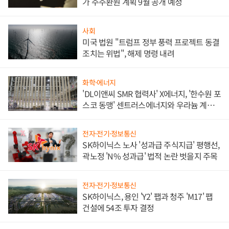
가 주주환원 계획 9월 공개 예정
사회
미국 법원 "트럼프 정부 풍력 프로젝트 동결
조치는 위법", 해제 명령 내려
화학·에너지
'DL이앤씨 SMR 협력사' X에너지, '한수원 포
스코 동맹' 센트러스에너지와 우라늄 계약
체결
전자·전기·정보통신
SK하이닉스 노사 '성과급 주식지급' 평행선,
곽노정 'N% 성과급' 법적 논란 벗을지 주목
전자·전기·정보통신
SK하이닉스, 용인 'Y2' 팹과 청주 'M17' 팹
건설에 54조 투자 결정