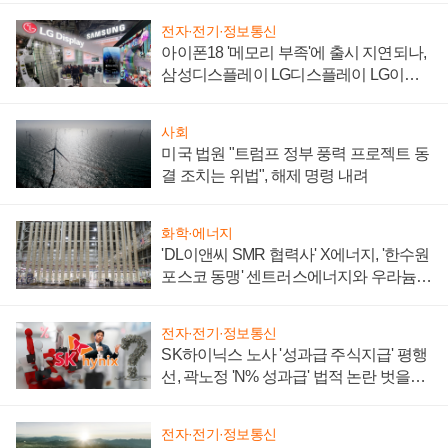
전자·전기·정보통신
아이폰18 '메모리 부족'에 출시 지연되나,
삼성디스플레이 LG디스플레이 LG이노
텍 '탈애플' 수익 다각화 속도
사회
미국 법원 "트럼프 정부 풍력 프로젝트 동
결 조치는 위법", 해제 명령 내려
화학·에너지
'DL이앤씨 SMR 협력사' X에너지, '한수원
포스코 동맹' 센트러스에너지와 우라늄
계약 체결
전자·전기·정보통신
SK하이닉스 노사 '성과급 주식지급' 평행
선, 곽노정 'N% 성과급' 법적 논란 벗을지
주목
전자·전기·정보통신