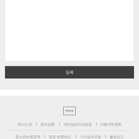
PC버전
회사소개
윤리강령
개인정보처리방침
이용자위원회
청소년보호정책
정정·반론보도
기사심의규정
불편신고