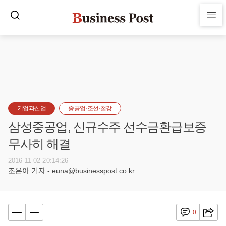
기업과산업
중공업·조선·철강
삼성중공업, 신규수주 선수금환급보증
무사히 해결
2016-11-02 20:14:26
조은아 기자 - euna@businesspost.co.kr
0