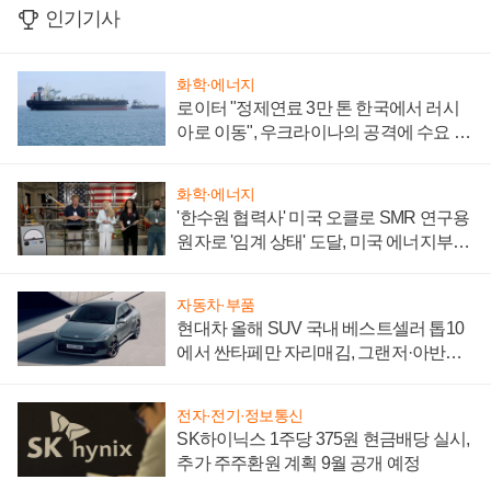
인기기사
화학·에너지
로이터 "정제연료 3만 톤 한국에서 러시
아로 이동", 우크라이나의 공격에 수요 늘
어
화학·에너지
'한수원 협력사' 미국 오클로 SMR 연구용
원자로 '임계 상태' 도달, 미국 에너지부
"중요한 이정표"
자동차·부품
현대차 올해 SUV 국내 베스트셀러 톱10
에서 싼타페만 자리매김, 그랜저·아반떼
'세단 쌍끌이'로 내수 방어
전자·전기·정보통신
SK하이닉스 1주당 375원 현금배당 실시,
추가 주주환원 계획 9월 공개 예정