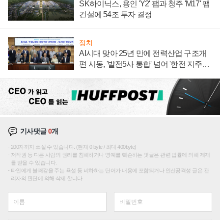
SK하이닉스, 용인 'Y2' 팹과 청주 'M17' 팹
건설에 54조 투자 결정
정치
AI시대 맞아 25년 만에 전력산업 구조개
편 시동, '발전5사 통합' 넘어 '한전 지주사'
재편론도
기사댓글
0
개
200자까지 쓰실 수 있습니다. (현재 0 byte / 최대 400byte)
저작권 등 다른 사람의 권리를 침해하거나 명예를 훼손하는 댓글은 관련 법률에 의해 제재
를 받을 수 있습니다.
타인에게 불쾌감을 주는 욕설 등 비하하는 단어가 내용에 포함되거나 인신공격성 글은 관
리자의 판단에 의해 삭제 합니다.