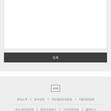
PC버전
회사소개
윤리강령
개인정보처리방침
이용자위원회
청소년보호정책
정정·반론보도
기사심의규정
불편신고