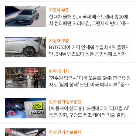
자동차·부품
현대차 올해 SUV 국내 베스트셀러 톱10에
서 싼타페만 자리매김, 그랜저·아반떼 '세단
쌍끌이'로 내수 방어
자동차·부품
BYD코리아 가격 앞세워 수입차 4위 올랐지
만, BMW·벤츠보다 높은 공임비에 소비자
불만 폭발
화학·에너지
'한수원 협력사' 미국 오클로 SMR 연구용 원
자로 '임계 상태' 도달, 미국 에너지부 "중요
한 이정표"
전자·전기·정보통신
[AI 뭉쳐야 산다⑧] LG·엔비디아 '피지컬 AI'
동맹 강화, 구광모 제조·데이터·기술 결집
해 종합 로보틱스 기업으로
전자·전기·정보통신