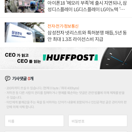
아이폰18 '메모리 부족'에 출시 지연되나, 삼
성디스플레이 LG디스플레이 LG이노텍 '탈
애플' 수익 다각화 속도
전자·전기·정보통신
삼성전자 넷리스트와 특허분쟁 매듭, 5년 동
안 최대 1.3조 라이선스비 지급
기사댓글
0
개
200자까지 쓰실 수 있습니다. (현재 0 byte / 최대 400byte)
저작권 등 다른 사람의 권리를 침해하거나 명예를 훼손하는 댓글은 관련 법률에 의해 제재를 받을
수 있습니다.
타인에게 불쾌감을 주는 욕설 등 비하하는 단어가 내용에 포함되거나 인신공격성 글은 관리자의 판
단에 의해 삭제 합니다.