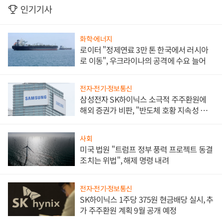
인기기사
화학·에너지
로이터 "정제연료 3만 톤 한국에서 러시아
로 이동", 우크라이나의 공격에 수요 늘어
전자·전기·정보통신
삼성전자 SK하이닉스 소극적 주주환원에
해외 증권가 비판, "반도체 호황 지속성 의
문"
사회
미국 법원 "트럼프 정부 풍력 프로젝트 동결
조치는 위법", 해제 명령 내려
전자·전기·정보통신
SK하이닉스 1주당 375원 현금배당 실시, 추
가 주주환원 계획 9월 공개 예정