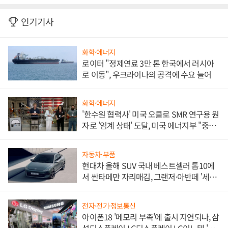
인기기사
화학·에너지
로이터 "정제연료 3만 톤 한국에서 러시아
로 이동", 우크라이나의 공격에 수요 늘어
화학·에너지
'한수원 협력사' 미국 오클로 SMR 연구용 원
자로 '임계 상태' 도달, 미국 에너지부 "중요
한 이정표"
자동차·부품
현대차 올해 SUV 국내 베스트셀러 톱10에
서 싼타페만 자리매김, 그랜저·아반떼 '세단
쌍끌이'로 내수 방어
전자·전기·정보통신
아이폰18 '메모리 부족'에 출시 지연되나, 삼
성디스플레이 LG디스플레이 LG이노텍 '탈