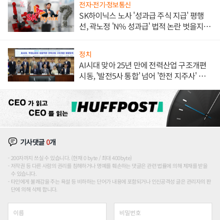
전자·전기·정보통신
SK하이닉스 노사 '성과급 주식 지급' 평행
선, 곽노정 'N% 성과급' 법적 논란 벗을지 주
목
정치
AI시대 맞아 25년 만에 전력산업 구조개편
시동, '발전5사 통합' 넘어 '한전 지주사' 재편
론도
기사댓글
0
개
200자까지 쓰실 수 있습니다. (현재 0 byte / 최대 400byte)
저작권 등 다른 사람의 권리를 침해하거나 명예를 훼손하는 댓글은 관련 법률에 의해 제재를 받을
수 있습니다.
타인에게 불쾌감을 주는 욕설 등 비하하는 단어가 내용에 포함되거나 인신공격성 글은 관리자의 판
단에 의해 삭제 합니다.