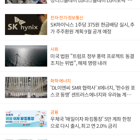
애플' 수익 다각화 속도
전자·전기·정보통신
SK하이닉스 1주당 375원 현금배당 실시, 추
가 주주환원 계획 9월 공개 예정
사회
미국 법원 "트럼프 정부 풍력 프로젝트 동결
조치는 위법", 해제 명령 내려
화학·에너지
'DL이앤씨 SMR 협력사' X에너지, '한수원 포
스코 동맹' 센트러스에너지와 우라늄 계약
체결
금융
우체국 '매일이자 파킹통장' 5만 계좌 한정
으로 다시 출시, 최고 연 2.0% 금리