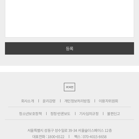
PC버전
회사소개
윤리강령
개인정보처리방침
이용자위원회
청소년보호정책
정정·반론보도
기사심의규정
불편신고
서울특별시 성동구 성수일로 39-34 서울숲더스페이스 12층
대표전화 : 1800-6522
팩스 : 070-4015-8658