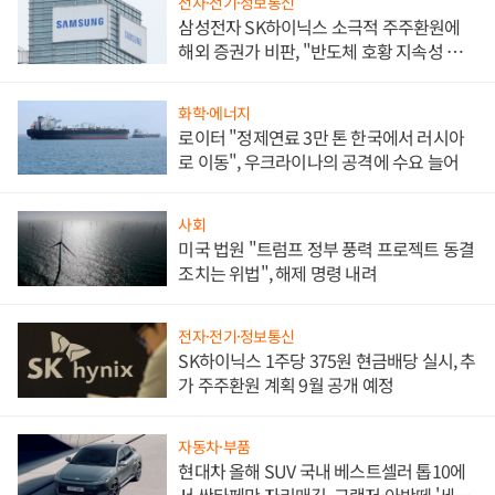
전자·전기·정보통신
삼성전자 SK하이닉스 소극적 주주환원에
해외 증권가 비판, "반도체 호황 지속성 의
문"
화학·에너지
로이터 "정제연료 3만 톤 한국에서 러시아
로 이동", 우크라이나의 공격에 수요 늘어
사회
미국 법원 "트럼프 정부 풍력 프로젝트 동결
조치는 위법", 해제 명령 내려
전자·전기·정보통신
SK하이닉스 1주당 375원 현금배당 실시, 추
가 주주환원 계획 9월 공개 예정
자동차·부품
현대차 올해 SUV 국내 베스트셀러 톱10에