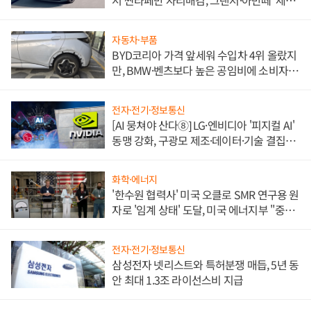
서 싼타페만 자리매김, 그랜저·아반떼 '세단
쌍끌이'로 내수 방어
자동차·부품
BYD코리아 가격 앞세워 수입차 4위 올랐지
만, BMW·벤츠보다 높은 공임비에 소비자
불만 폭발
전자·전기·정보통신
[AI 뭉쳐야 산다⑧] LG·엔비디아 '피지컬 AI'
동맹 강화, 구광모 제조·데이터·기술 결집
해 종합 로보틱스 기업으로
화학·에너지
'한수원 협력사' 미국 오클로 SMR 연구용 원
자로 '임계 상태' 도달, 미국 에너지부 "중요
한 이정표"
전자·전기·정보통신
삼성전자 넷리스트와 특허분쟁 매듭, 5년 동
안 최대 1.3조 라이선스비 지급