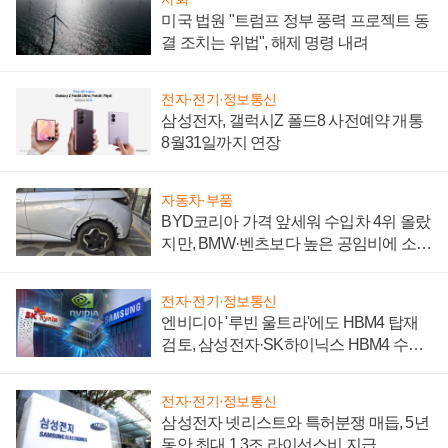
미국 법원 "트럼프 정부 풍력 프로젝트 동
결 조치는 위법", 해제 명령 내려
전자·전기·정보통신
삼성전자, 갤럭시Z 폴드8 사전예약 개통
8월31일까지 연장
자동차·부품
BYD코리아 가격 앞세워 수입차 4위 올랐
지만, BMW·벤츠보다 높은 공임비에 소비
자 불만 폭발
전자·전기·정보통신
엔비디아 '루빈 울트라'에도 HBM4 탑재
검토, 삼성전자·SK하이닉스 HBM4 수율
에 주도권 갈린다
전자·전기·정보통신
삼성전자 넷리스트와 특허분쟁 매듭, 5년
동안 최대 1.3조 라이선스비 지급