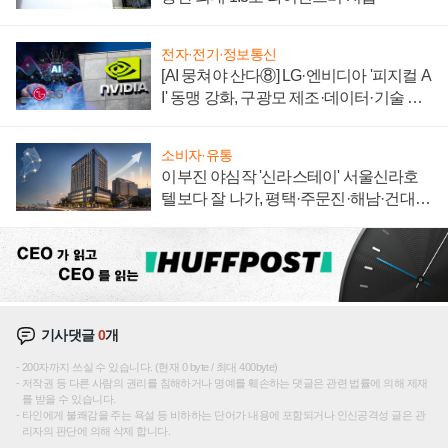
전자·전기·정보통신
[AI 뭉쳐야 산다⑧] LG·엔비디아 '피지컬 A
I' 동맹 강화, 구광모 제조·데이터·기술 결
집해 종합 로보틱스 기업으로
소비자·유통
이부진 야심작 '신라스테이' 서울신라호
텔보다 잘 나가, 평택·주문진·해남·건대로
성장판 더 넓힌다
기사댓글
0
개
200자까지 쓰실 수 있습니다. (현재 0 byte / 최대 400byte)
저작권 등 다른 사람의 권리를 침해하거나 명예를 훼손하는 댓글은 관련 법률에 의해 제재
를 받을 수 있습니다.
타인에게 불쾌감을 주는 욕설 등 비하하는 단어가 내용에 포함되거나 인신공격성 글은 관
리자의 판단에 의해 삭제 합니다.