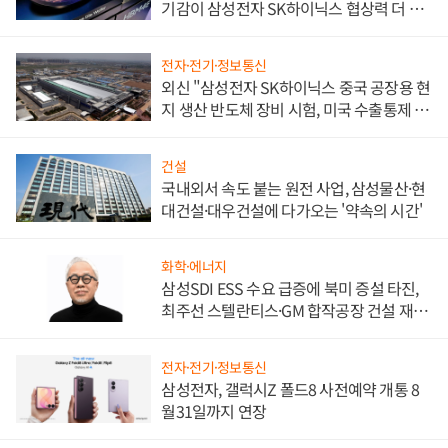
기감이 삼성전자 SK하이닉스 협상력 더 키
워
전자·전기·정보통신
외신 "삼성전자 SK하이닉스 중국 공장용 현
지 생산 반도체 장비 시험, 미국 수출통제 대
비"
건설
국내외서 속도 붙는 원전 사업, 삼성물산·현
대건설·대우건설에 다가오는 '약속의 시간'
화학·에너지
삼성SDI ESS 수요 급증에 북미 증설 타진,
최주선 스텔란티스·GM 합작공장 건설 재추
진하나
전자·전기·정보통신
삼성전자, 갤럭시Z 폴드8 사전예약 개통 8
월31일까지 연장