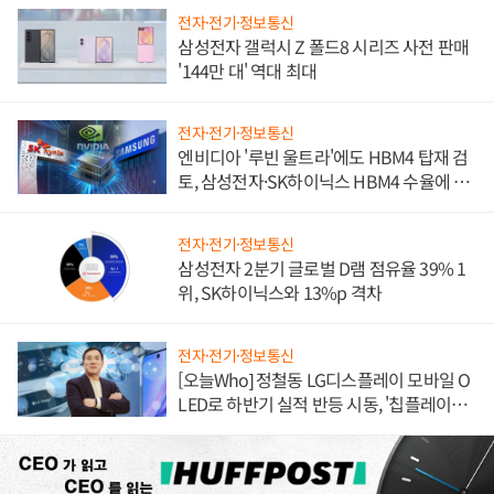
전자·전기·정보통신
삼성전자 갤럭시 Z 폴드8 시리즈 사전 판매
'144만 대' 역대 최대
전자·전기·정보통신
엔비디아 '루빈 울트라'에도 HBM4 탑재 검
토, 삼성전자·SK하이닉스 HBM4 수율에 주
도권 갈린다
전자·전기·정보통신
삼성전자 2분기 글로벌 D램 점유율 39% 1
위, SK하이닉스와 13%p 격차
전자·전기·정보통신
[오늘Who] 정철동 LG디스플레이 모바일 O
LED로 하반기 실적 반등 시동, '칩플레이
션'에 가격 인하 압박은 부담