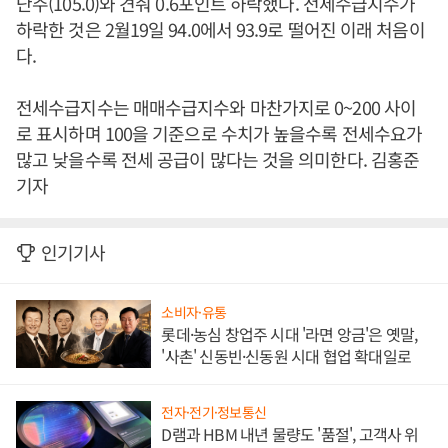
난주(105.0)와 견줘 0.6포인트 하락했다. 전세수급지수가
하락한 것은 2월19일 94.0에서 93.9로 떨어진 이래 처음이
다.
전세수급지수는 매매수급지수와 마찬가지로 0~200 사이
로 표시하며 100을 기준으로 수치가 높을수록 전세수요가
많고 낮을수록 전세 공급이 많다는 것을 의미한다. 김홍준
기자
인기기사
소비자·유통
롯데·농심 창업주 시대 '라면 앙금'은 옛말,
'사촌' 신동빈·신동원 시대 협업 확대일로
전자·전기·정보통신
D램과 HBM 내년 물량도 '품절', 고객사 위