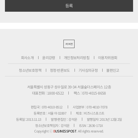
PC버전
회사소개
윤리강령
개인정보처리방침
이용자위원회
청소년보호정책
정정·반론보도
기사심의규정
불편신고
서울특별시 성동구 성수일로 39-34 서울숲더스페이스 12층
대표전화 : 1800-6522
팩스 : 070-4015-8658
편집국 : 070-4010-8512
사업본부 : 070-4010-7078
등록번호 : 서울 아 02897
제호 : 비즈니스포스트
등록일: 2013.11.13
발행·편집인 : 강석운
발행일자: 2013년 12월 2일
청소년보호책임자 : 강석운
ISSN : 2636-171X
Copyright ⓒ
B
USINESSPOST
. All rights reserved.