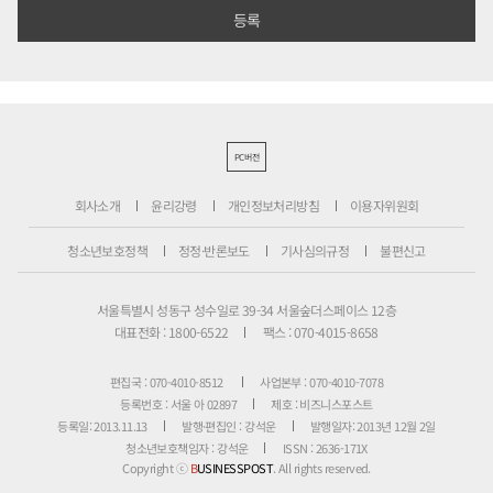
PC버전
회사소개
윤리강령
개인정보처리방침
이용자위원회
청소년보호정책
정정·반론보도
기사심의규정
불편신고
서울특별시 성동구 성수일로 39-34 서울숲더스페이스 12층
대표전화 : 1800-6522
팩스 : 070-4015-8658
편집국 : 070-4010-8512
사업본부 : 070-4010-7078
등록번호 : 서울 아 02897
제호 : 비즈니스포스트
등록일: 2013.11.13
발행·편집인 : 강석운
발행일자: 2013년 12월 2일
청소년보호책임자 : 강석운
ISSN : 2636-171X
Copyright ⓒ
B
USINESSPOST
. All rights reserved.