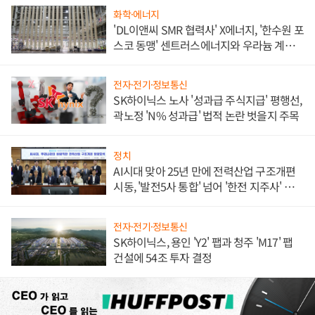
화학·에너지
'DL이앤씨 SMR 협력사' X에너지, '한수원 포
스코 동맹' 센트러스에너지와 우라늄 계약
체결
전자·전기·정보통신
SK하이닉스 노사 '성과급 주식지급' 평행선,
곽노정 'N% 성과급' 법적 논란 벗을지 주목
정치
AI시대 맞아 25년 만에 전력산업 구조개편
시동, '발전5사 통합' 넘어 '한전 지주사' 재편
론도
전자·전기·정보통신
SK하이닉스, 용인 'Y2' 팹과 청주 'M17' 팹
건설에 54조 투자 결정