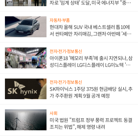
자로 '임계 상태' 도달, 미국 에너지부 "중요
한 이정표"
자동차·부품
현대차 올해 SUV 국내 베스트셀러 톱10에
서 싼타페만 자리매김, 그랜저·아반떼 '세단
쌍끌이'로 내수 방어
전자·전기·정보통신
아이폰18 '메모리 부족'에 출시 지연되나, 삼
성디스플레이 LG디스플레이 LG이노텍 '탈
애플' 수익 다각화 속도
전자·전기·정보통신
SK하이닉스 1주당 375원 현금배당 실시, 추
가 주주환원 계획 9월 공개 예정
사회
미국 법원 "트럼프 정부 풍력 프로젝트 동결
조치는 위법", 해제 명령 내려