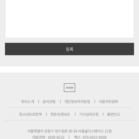
PC버전
회사소개
윤리강령
개인정보처리방침
이용자위원회
청소년보호정책
정정·반론보도
기사심의규정
불편신고
서울특별시 성동구 성수일로 39-34 서울숲더스페이스 12층
대표전화 : 1800-6522
팩스 : 070-4015-8658