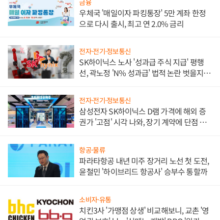
금융
우체국 '매일이자 파킹통장' 5만 계좌 한정
으로 다시 출시, 최고 연 2.0% 금리
전자·전기·정보통신
SK하이닉스 노사 '성과급 주식 지급' 평행
선, 곽노정 'N% 성과급' 법적 논란 벗을지 주
목
전자·전기·정보통신
삼성전자 SK하이닉스 D램 가격에 해외 증
권가 '고점' 시각 나와, 장기 계약에 단점 부
각
항공·물류
파라타항공 내년 미주 장거리 노선 첫 도전,
윤철민 '하이브리드 항공사' 승부수 통할까
소비자·유통
치킨3사 '가맹점 상생' 비교해보니, 교촌 '영