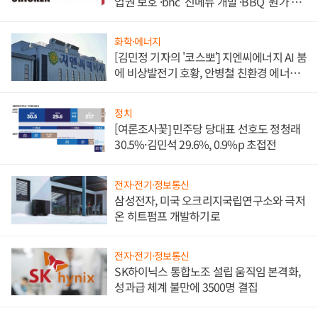
업권 보호'·bhc '신메뉴 개발'·BBQ '원가 부
담'
화학·에너지
[김민정 기자의 '코스뽀'] 지엔씨에너지 AI 붐
에 비상발전기 호황, 안병철 친환경 에너지
발전전문기업 향한다
정치
[여론조사꽃] 민주당 당대표 선호도 정청래
30.5%·김민석 29.6%, 0.9%p 초접전
전자·전기·정보통신
삼성전자, 미국 오크리지국립연구소와 극저
온 히트펌프 개발하기로
전자·전기·정보통신
SK하이닉스 통합노조 설립 움직임 본격화,
성과급 체계 불만에 3500명 결집