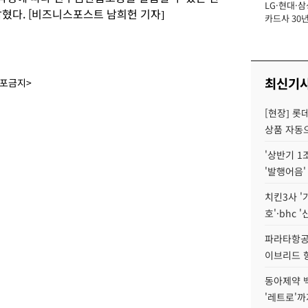
LG·현대·삼
장
혔다. [비즈니스포스트 남희헌 기자]
카드사 30년
에 '초집중' 
최신기
배포금지>
[현장] 롯
상품 자동으
'상반기 1
'발행어음'
치킨3사 '
호'·bhc '
파라타항공 
이브리드 
동아제약 
'레트로'까