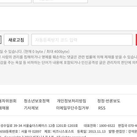
 수 있습니다. (현재 0 byte / 최대 400byte)
다른 사람의 권리를 침해하거나 명예를 훼손하는 댓글은 관련 법률에 의해 제재를 받을 수 있습니
쾌감을 주는 욕설 등 비하하는 단어가 내용에 포함되거나 인신공격성 글은 관리자의 판단에 의해
용자위원회
청소년보호정책
개인정보처리방침
정정·반론보도
인재채용
기사제보
이메일무단수집거부
RSS
수일로 39-34 서울숲더스페이스 12층 1201호-1203호
대표전화 : 1800-6522
편집국 070-4
8658
등록번호 : 서울 아 02897
제호: 비즈니스포스트
등록일: 2013.11.13
발행·편집인 : 강석
X
Copyright ? 2013 비즈니스포스트. All rights reserved.