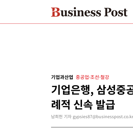
기업과산업
중공업·조선·철강
기업은행, 삼성중
례적 신속 발급
남희헌 기자 gypsies87@businesspost.co.k