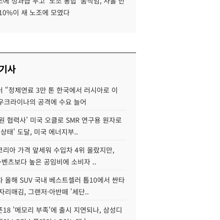
에 성과급 두고 '노조 통합' 움직임, 사흘 만
10%이 새 노조에 모였다
 기사
 "정제연료 3만 톤 한국에서 러시아로 이
 우크라이나의 공격에 수요 늘어
원 협력사' 미국 오클로 SMR 연구용 원자로
 상태' 도달, 미국 에너지부..
코리아 가격 앞세워 수입차 4위 올랐지만,
·벤츠보다 높은 공임비에 소비자 ..
 올해 SUV 국내 베스트셀러 톱10에서 싼타
자리매김, 그랜저·아반떼 '세단..
18 '메모리 부족'에 출시 지연되나, 삼성디