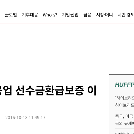
글로벌
기후대응
Who Is?
기업·산업
금융
시장·머니
시민·경
HUFF
공업 선수금환급보증 이
'하이브리드
하이브리드
중국, 미국
r
2016-10-13 11:49:17
국의 규제에