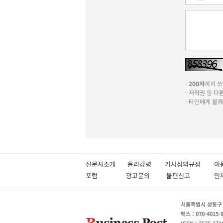
-
200자
까지 쓰실
- 저작권 등 
- 타인에게 불
신문사소개
윤리강령
기사심의규정
이
포럼
광고문의
불편신고
서울특별시 성동구 성
팩스 : 070-4015-
ISSN : 2636-171