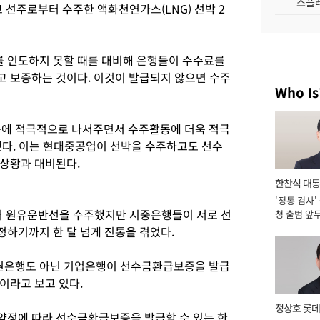
스플레
 선주로부터 수주한 액화천연가스(LNG) 선박 2
 인도하지 못할 때를 대비해 은행들이 수수료를
 보증하는 것이다. 이것이 발급되지 않으면 수주
Who Is
에 적극적으로 나서주면서 수주활동에 더욱 적극
됐다. 이는 현대중공업이 선박을 수주하고도 선수
상황과 대비된다.
한찬식 대
'정통 검사'
서관
터 원유운반선을 수주했지만 시중은행들이 서로 선
청 출범 앞
맡아 [2026
하기까지 한 달 넘게 진통을 겪었다.
권은행도 아닌 기업은행이 선수금환급보증을 발급
이라고 보고 있다.
정상호 롯데
약정에 따라 선수금환급보증을 발급할 수 있는 한