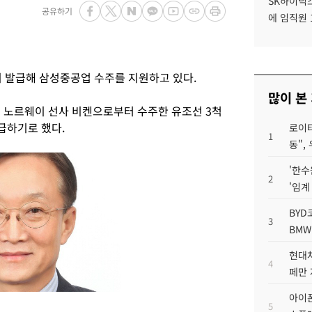
SK하이닉스
공유하기
에 임직원 
 발급해 삼성중공업 수주를 지원하고 있다.
많이 본
일 노르웨이 선사 비켄으로부터 수주한 유조선 3척
급하기로 했다.
로이터
1
동",
'한수
2
'임계
BYD
3
BMW
현대차
4
페만 
아이폰
5