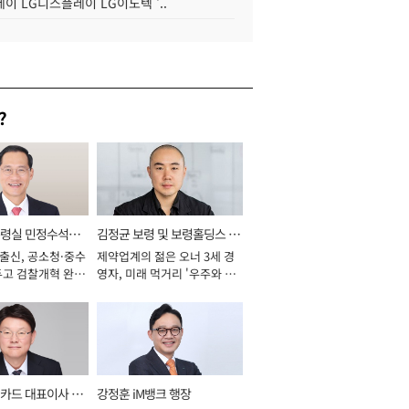
이 LG디스플레이 LG이노텍 '..
?
통령실 민정수석비
김정균 보령 및 보령홀딩스 대
 출신, 공소청·중수
제약업계의 젊은 오너 3세 경
표이사 사장
두고 검찰개혁 완수
영자, 미래 먹거리 '우주와 헬
년]
스케어' 공들여 [2026년]
카드 대표이사 사
강정훈 iM뱅크 행장