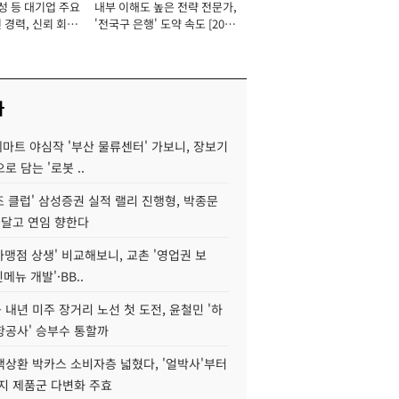
성 등 대기업 주요
내부 이해도 높은 전략 전문가,
 경력, 신뢰 회복
'전국구 은행' 도약 속도 [2026
[2026년]
년]
사
데마트 야심작 '부산 물류센터' 가보니, 장보기
로 담는 '로봇 ..
조 클럽' 삼성증권 실적 랠리 진행형, 박종문
 달고 연임 향한다
가맹점 상생' 비교해보니, 교촌 '영업권 보
신메뉴 개발'·BB..
내년 미주 장거리 노선 첫 도전, 윤철민 '하
항공사' 승부수 통할까
백상환 박카스 소비자층 넓혔다, '얼박사'부터
지 제품군 다변화 주효