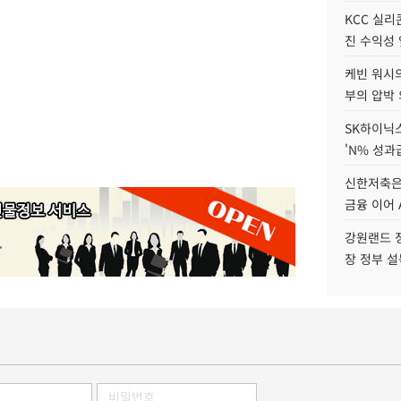
KCC 실리
진 수익성 
케빈 워시의
부의 압박
SK하이닉스
'N% 성과
신한저축은
금융 이어 
강원랜드 정
장 정부 