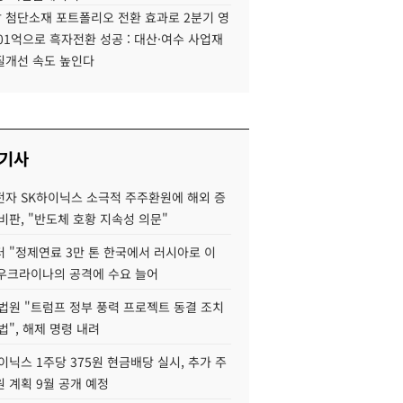
 첨단소재 포트폴리오 전환 효과로 2분기 영
01억으로 흑자전환 성공 : 대산·여수 사업재
질개선 속도 높인다
 기사
자 SK하이닉스 소극적 주주환원에 해외 증
비판, "반도체 호황 지속성 의문"
 "정제연료 3만 톤 한국에서 러시아로 이
 우크라이나의 공격에 수요 늘어
법원 "트럼프 정부 풍력 프로젝트 동결 조치
법", 해제 명령 내려
이닉스 1주당 375원 현금배당 실시, 추가 주
 계획 9월 공개 예정