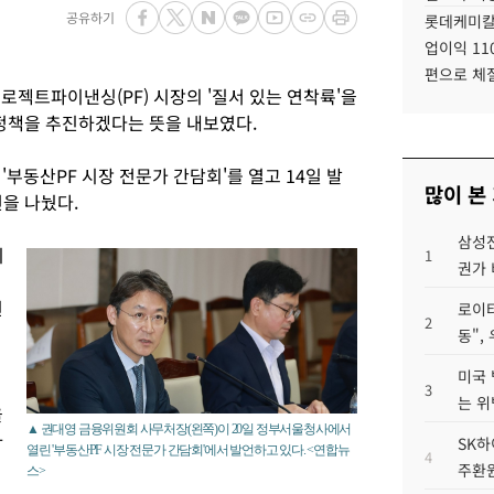
공유하기
롯데케미칼
업이익 11
편으로 체
젝트파이낸싱(PF) 시장의 '질서 있는 연착륙'을
 정책을 추진하겠다는 뜻을 내보였다.
'부동산PF 시장 전문가 간담회'를 열고 14일 발
많이 본
을 나눴다.
삼성전
지
1
권가 
원
로이터
2
동",
미국 
3
는 위
을
▲ 권대영 금융위원회 사무처장(왼쪽)이 20일 정부서울청사에서
하
SK하
열린 '부동산PF 시장 전문가 간담회'에서 발언하고 있다. <연합뉴
4
주환원
스>