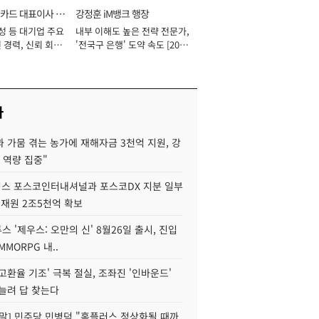
카드 대표이사 사
강정훈 iM뱅크 행장
성 등 대기업 주요
내부 이해도 높은 전략 전문가,
 경력, 신뢰 회복
'전국구 은행' 도약 속도 [2026
[2026년]
년]
사
 가뭄 겪는 농가에 재해자금 3천억 지원, 강
 역량 집중"
스 포스코인터내셔널과 포스코DX 지분 일부
 재원 2조5천억 확보
투스 '제우스: 오만의 신' 8월26일 출시, 진입
MMORPG 내..
고환율 기조' 극복 절실, 조좌진 '인바운드'
늘려 답 찾는다
정말] 민주당 민병덕 "홈플러스 정상화될 때까