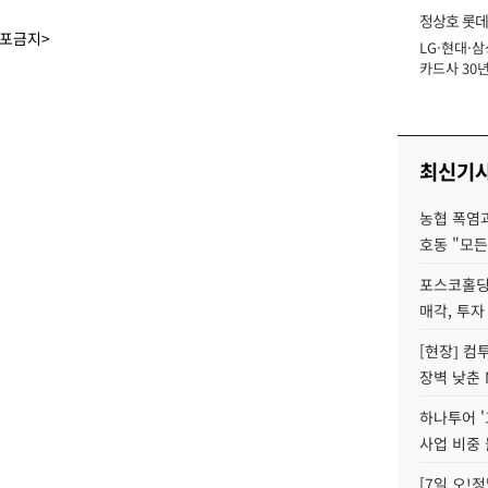
정상호 롯데
배포금지>
LG·현대·삼
장
카드사 30년
에 '초집중' 
최신기
농협 폭염과
호동 "모든
포스코홀딩
매각, 투자
[현장] 컴
장벽 낮춘 
하나투어 '
사업 비중 
[7일 오!