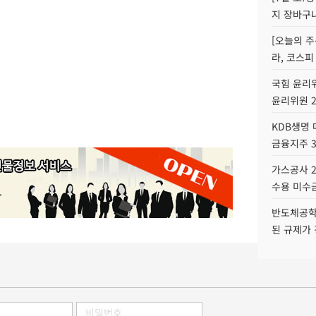
지 장바구
[오늘의 주
라, 코스피
국힘 윤리위
윤리위원 
KDB생명
금융지주 
가스공사 2
수용 미수금
반도체공학
된 규제가 