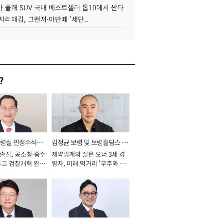
 올해 SUV 국내 베스트셀러 톱10에서 싼타
자리매김, 그랜저·아반떼 '세단..
?
통령실 민정수석비
김정균 보령 및 보령홀딩스 대
 출신, 공소청·중수
제약업계의 젊은 오너 3세 경
표이사 사장
두고 검찰개혁 완수
영자, 미래 먹거리 '우주와 헬
년]
스케어' 공들여 [2026년]