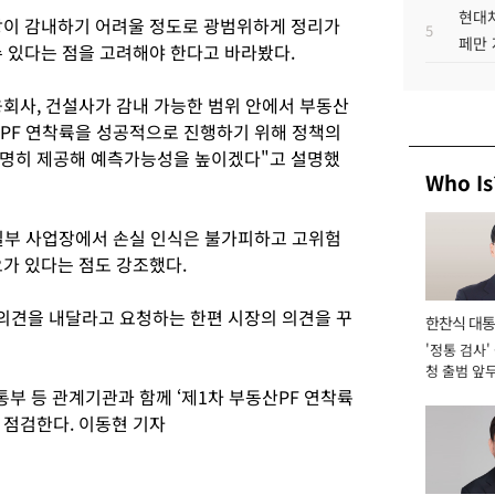
현대차
장이 감내하기 어려울 정도로 광범위하게 정리가
5
페만 
수 있다는 점을 고려해야 한다고 바라봤다.
회사, 건설사가 감내 가능한 범위 안에서 부동산
산PF 연착륙을 성공적으로 진행하기 위해 정책의
투명히 제공해 예측가능성을 높이겠다"고 설명했
Who Is
일부 사업장에서 손실 인식은 불가피하고 고위험
요가 있다는 점도 강조했다.
의견을 내달라고 요청하는 한편 시장의 의견을 꾸
한찬식 대
'정통 검사'
서관
청 출범 앞
맡아 [2026
부 등 관계기관과 함께 ‘제1차 부동산PF 연착륙
 점검한다. 이동현 기자