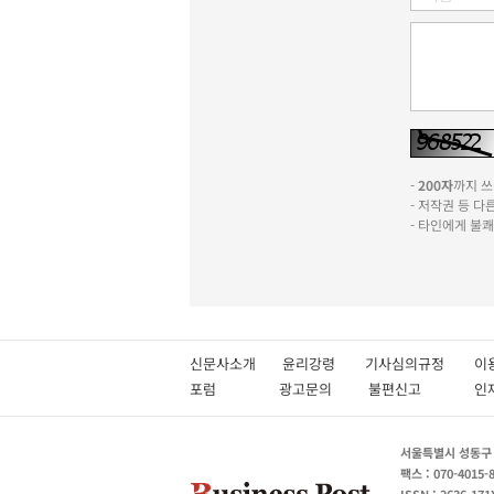
-
200자
까지 쓰실
- 저작권 등 
- 타인에게 불
신문사소개
윤리강령
기사심의규정
이
포럼
광고문의
불편신고
서울특별시 성동구 성
팩스 : 070-4015-
ISSN : 2636-171