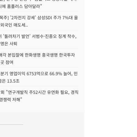
니에 홈플러스 담아달라"
목주] '2차전지 강세' 삼성SDI 주가 7%대 올
 외국인 매도세..
 '돌려차기 발언' 서범수·진종오 징계 착수,
2명은 사퇴
 매각 본입찰에 한화생명 흥국생명 한국투자
3곳 참여
분기 영업이익 6753억으로 66.9% 늘어, 민
은 13.5조
회 "연구개발직 주52시간 유연화 필요, 경직
경쟁력 저해"