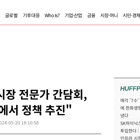
글로벌
기후대응
Who Is?
기업·산업
금융
시장·머니
시민·경
HUFF
시장 전문가 간담회,
매각 '7수
에서 정책 추진"
에 한화생
냈다
024-05-20 18:10:58
SK하이닉스
투입한다 :
인프라 시