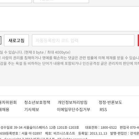
 수 있습니다. (현재 0 byte / 최대 400byte)
다른 사람의 권리를 침해하거나 명예를 훼손하는 댓글은 관련 법률에 의해 제재를 받을 수 있습니
쾌감을 주는 욕설 등 비하하는 단어가 내용에 포함되거나 인신공격성 글은 관리자의 판단에 의해
용자위원회
청소년보호정책
개인정보처리방침
정정·반론보도
인재채용
기사제보
이메일무단수집거부
RSS
수일로 39-34 서울숲더스페이스 12층 1201호-1203호
대표전화 : 1800-6522
편집국 070-4
8658
등록번호 : 서울 아 02897
제호: 비즈니스포스트
등록일: 2013.11.13
발행·편집인 : 강석
X
Copyright ? 2013 비즈니스포스트. All rights reserved.