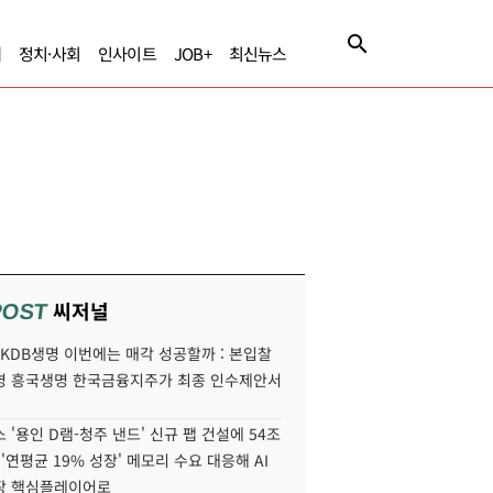
제
정치·사회
인사이트
JOB+
최신뉴스
씨저널
POST
' KDB생명 이번에는 매각 성공할까 : 본입찰
명 흥국생명 한국금융지주가 최종 인수제안서
 '용인 D램-청주 낸드' 신규 팹 건설에 54조
 '연평균 19% 성장' 메모리 수요 대응해 AI
장 핵심플레이어로