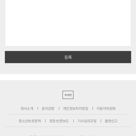
PC버전
회사소개
윤리강령
개인정보처리방침
이용자위원회
청소년보호정책
정정·반론보도
기사심의규정
불편신고