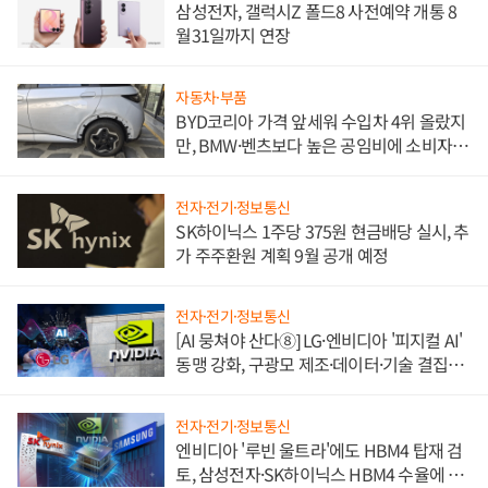
삼성전자, 갤럭시Z 폴드8 사전예약 개통 8
월31일까지 연장
자동차·부품
BYD코리아 가격 앞세워 수입차 4위 올랐지
만, BMW·벤츠보다 높은 공임비에 소비자
불만 폭발
전자·전기·정보통신
SK하이닉스 1주당 375원 현금배당 실시, 추
가 주주환원 계획 9월 공개 예정
전자·전기·정보통신
[AI 뭉쳐야 산다⑧] LG·엔비디아 '피지컬 AI'
동맹 강화, 구광모 제조·데이터·기술 결집
해 종합 로보틱스 기업으로
전자·전기·정보통신
엔비디아 '루빈 울트라'에도 HBM4 탑재 검
토, 삼성전자·SK하이닉스 HBM4 수율에 주