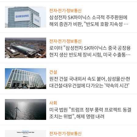
전자·전기·정보통신
삼성전자 SK하이닉스 소극적 주주환원에
해외 증권가 비판, "반도체 호황 지속성 의
문"
전자·전기·정보통신
로이터 "삼성전자 SK하이닉스 중국 공장용
현지 생산 반도체 장비 시험, 미국 수출통제
대비"
건설
원전 건설 국내외서 속도 붙어, 삼성물산·현
대건설·대우건설에 다가오는 '약속의 시간'
사회
미국 법원 "트럼프 정부 풍력 프로젝트 동결
조치는 위법", 해제 명령 내려
전자·전기·정보통신