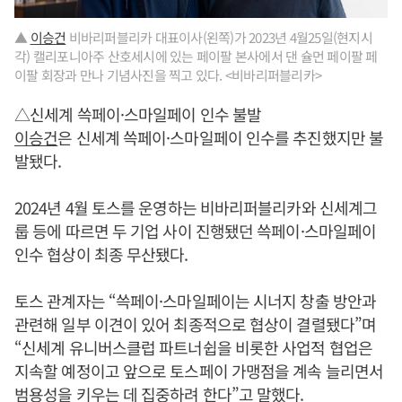
▲
이승건
비바리퍼블리카 대표이사(왼쪽)가 2023년 4월25일(현지시
각) 캘리포니아주 산호세시에 있는 페이팔 본사에서 댄 슐먼 페이팔 페
이팔 회장과 만나 기념사진을 찍고 있다. <비바리퍼블리카>
△신세계 쓱페이·스마일페이 인수 불발
이승건
은 신세계 쓱페이·스마일페이 인수를 추진했지만 불
발됐다.
2024년 4월 토스를 운영하는 비바리퍼블리카와 신세계그
룹 등에 따르면 두 기업 사이 진행됐던 쓱페이·스마일페이
인수 협상이 최종 무산됐다.
토스 관계자는 “쓱페이·스마일페이는 시너지 창출 방안과
관련해 일부 이견이 있어 최종적으로 협상이 결렬됐다”며
“신세계 유니버스클럽 파트너쉽을 비롯한 사업적 협업은
지속할 예정이고 앞으로 토스페이 가맹점을 계속 늘리면서
범용성을 키우는 데 집중하려 한다”고 말했다.