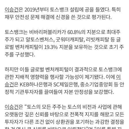
이승건
은 2019년부터 토스뱅크 설립에 공을 들였다. 특히
재무 안전성 문제 해결에 신경을 쓴 것으로 평가된다.
토스뱅크는 비바리퍼블리카가 60.8%의 지분으로 최대주
주가 되고 알토스벤처스, 굿워터캐피탈, 리빗캐피탈 등 글
로벌 벤처캐피털이 19.3% 지분을 보유하는 것으로 초기 주
주를 구성했다.
하지만 이들 글로벌 벤처캐피털이 결과적으로 토스뱅크에
관한 지배적 영향력을 행사할 가능성이 제기됐다. 이에
이
승건
은 KEB하나은행과 SC제일은행, 중소기업중앙회 등 안
정적 기관투자자를 끌여들여 자본 안정성을 보강했다.
이승건
은 “토스의 모든 주주는 토스의 비전과 사업에 관해
오랫동안 깊은 신뢰를 바탕으로 전폭적 지지를 해왔고 모든
투자자가 다른 조건 없이 상환권을 포기하는 과감한 결정을
한 것 역시 큰 신뢰를 바탕으로 이뤄졌다”며 “이를 통해 자