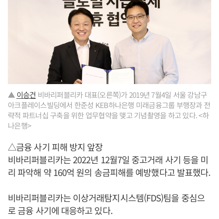
▲
이승건
비바리퍼블리카 대표(오른쪽)가 2019년 7월4일 서울 강남구
아크플레이스빌딩에서 한준성 KEB하나은행 미래금융그룹 부행장과 전
략적 파트너십 구축을 위한 업무협약을 맺고 기념촬영을 하고 있다. <하
나은행>
△금융 사기 피해 방지 앞장
비바리퍼블리카는 2022년 12월7일 중고거래 사기 등을 미
리 파악해 약 160억 원의 송금피해를 예방했다고 발표했다.
비바리퍼블리카는 이상거래탐지시스템(FDS)팀을 중심으
로 금융 사기에 대응하고 있다.