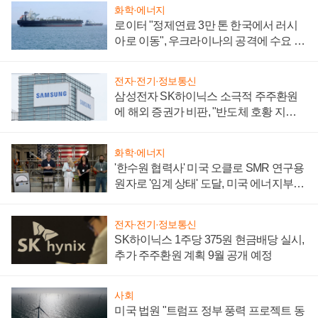
화학·에너지
로이터 "정제연료 3만 톤 한국에서 러시
아로 이동", 우크라이나의 공격에 수요 늘
어
전자·전기·정보통신
삼성전자 SK하이닉스 소극적 주주환원
에 해외 증권가 비판, "반도체 호황 지속
성 의문"
화학·에너지
'한수원 협력사' 미국 오클로 SMR 연구용
원자로 '임계 상태' 도달, 미국 에너지부
"중요한 이정표"
전자·전기·정보통신
SK하이닉스 1주당 375원 현금배당 실시,
추가 주주환원 계획 9월 공개 예정
사회
미국 법원 "트럼프 정부 풍력 프로젝트 동