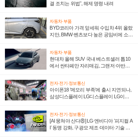
결 조치는 위법", 해제 명령 내려
자동차·부품
BYD코리아 가격 앞세워 수입차 4위 올랐
지만, BMW·벤츠보다 높은 공임비에 소비
자 불만 폭발
자동차·부품
현대차 올해 SUV 국내 베스트셀러 톱10
에서 싼타페만 자리매김, 그랜저·아반떼
'세단 쌍끌이'로 내수 방어
전자·전기·정보통신
아이폰18 '메모리 부족'에 출시 지연되나,
삼성디스플레이 LG디스플레이 LG이노
텍 '탈애플' 수익 다각화 속도
전자·전기·정보통신
[AI 뭉쳐야 산다⑧] LG·엔비디아 '피지컬 A
I' 동맹 강화, 구광모 제조·데이터·기술 결
집해 종합 로보틱스 기업으로