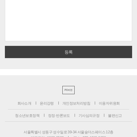
PC버전
회사소개
윤리강령
개인정보처리방침
이용자위원회
청소년보호정책
정정·반론보도
기사심의규정
불편신고
서울특별시 성동구 성수일로 39-34 서울숲더스페이스 12층