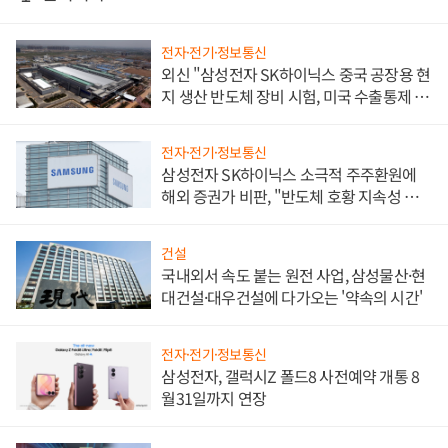
전자·전기·정보통신
외신 "삼성전자 SK하이닉스 중국 공장용 현
지 생산 반도체 장비 시험, 미국 수출통제 대
비"
전자·전기·정보통신
삼성전자 SK하이닉스 소극적 주주환원에
해외 증권가 비판, "반도체 호황 지속성 의
문"
건설
국내외서 속도 붙는 원전 사업, 삼성물산·현
대건설·대우건설에 다가오는 '약속의 시간'
전자·전기·정보통신
삼성전자, 갤럭시Z 폴드8 사전예약 개통 8
월31일까지 연장