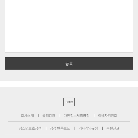
PC버전
회사소개
윤리강령
개인정보처리방침
이용자위원회
청소년보호정책
정정·반론보도
기사심의규정
불편신고