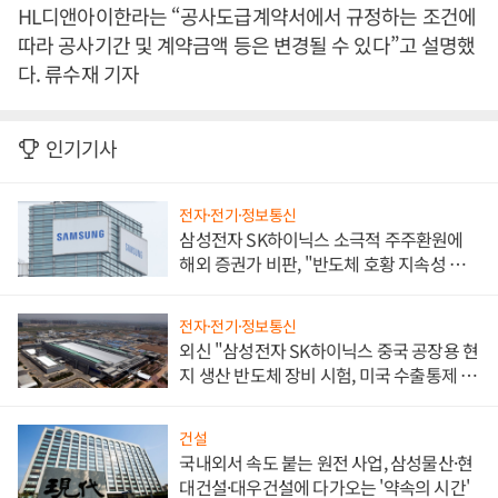
HL디앤아이한라는 “공사도급계약서에서 규정하는 조건에
따라 공사기간 및 계약금액 등은 변경될 수 있다”고 설명했
다. 류수재 기자
인기기사
전자·전기·정보통신
삼성전자 SK하이닉스 소극적 주주환원에
해외 증권가 비판, "반도체 호황 지속성 의
문"
전자·전기·정보통신
외신 "삼성전자 SK하이닉스 중국 공장용 현
지 생산 반도체 장비 시험, 미국 수출통제 대
비"
건설
국내외서 속도 붙는 원전 사업, 삼성물산·현
대건설·대우건설에 다가오는 '약속의 시간'