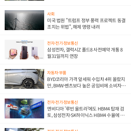
사회
미국 법원 "트럼프 정부 풍력 프로젝트 동결
조치는 위법", 해제 명령 내려
전자·전기·정보통신
삼성전자, 갤럭시Z 폴드8 사전예약 개통 8
월31일까지 연장
자동차·부품
BYD코리아 가격 앞세워 수입차 4위 올랐지
만, BMW·벤츠보다 높은 공임비에 소비자
불만 폭발
전자·전기·정보통신
엔비디아 '루빈 울트라'에도 HBM4 탑재 검
토, 삼성전자·SK하이닉스 HBM4 수율에 주
도권 갈린다