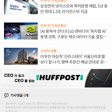
전자·전기·정보통신
삼성전자 넷리스트와 특허분쟁 매듭, 5년 동
안 최대 1.3조 라이선스비 지급
전자·전기·정보통신
[AI 뭉쳐야 산다⑧] LG·엔비디아 '피지컬 AI'
동맹 강화, 구광모 제조·데이터·기술 결집
해 종합 로보틱스 기업으로
소비자·유통
이부진 야심작 '신라스테이' 서울신라호텔
보다 잘 나가, 평택·주문진·해남·건대로 성
장판 더 넓힌다
기사댓글
0
개
200자까지 쓰실 수 있습니다. (현재 0 byte / 최대 400byte)
저작권 등 다른 사람의 권리를 침해하거나 명예를 훼손하는 댓글은 관련 법률에 의해 제재를 받을
수 있습니다.