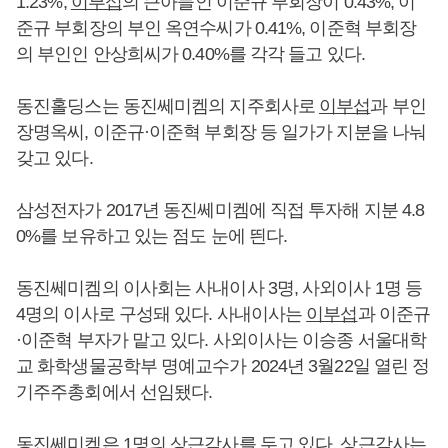
1.23%,
이부섭
의 큰아들인 이준규 부회장이 0.43%, 이
준규 부회장의 부인 옥연수씨가 0.41%, 이준혁 부회장
의 부인인 안상희씨가 0.40%를 각각 들고 있다.
동진홀딩스는 동진쎄미켐의 지주회사로
이부섭
과 부인
장명옥씨, 이준규·이준혁 부회장 등 일가가 지분을 나눠
갖고 있다.
삼성전자가 2017년 동진쎄미켐에 직접 투자해 지분 4.8
0%를 보유하고 있는 점도 눈에 띈다.
동진쎄미켐의 이사회는 사내이사 3명, 사외이사 1명 등
4명의 이사로 구성돼 있다. 사내이사는
이부섭
과 이준규
·이준혁 부자가 맡고 있다. 사외이사는 이승종 서울대학
교 화학생물공학부 명예교수가 2024년 3월22일 열린 정
기주주총회에서 선임됐다.
동진쎄미켐은 1명의 상근감사를 두고 있다. 상근감사는