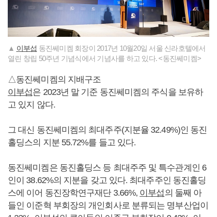
▲
이부섭
동진쎄미켐 회장이 2017년 10월20일 서울 신라호텔에서
열린 창립 50주년 기념식에서 기념사를 하고 있다. <동진쎄미켐>
△동진쎄미켐의 지배구조
이부섭
은 2023년 말 기준 동진쎄미켐의 주식을 보유하
고 있지 않다.
그 대신 동진쎄미켐의 최대주주(지분율 32.49%)인 동진
홀딩스의 지분 55.72%를 들고 있다.
동진쎄미켐은 동진홀딩스 등 최대주주 및 특수관계인 6
인이 38.62%의 지분을 갖고 있다. 최대주주인 동진홀딩
스에 이어 동진장학연구재단 3.66%,
이부섭
의 둘째 아
들인 이준혁 부회장의 개인회사로 분류되는 명부산업이