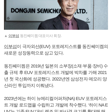
▲
이부섭
동진쎄미켐 대표이사 회장.
이부섭
이 극자외선(EUV) 포토레지스트를 동진쎄미켐의
새로운 성장동력으로 삼고 있다.
동진쎄미켐은 2019년 일본의 소부장(소재·부품·장비) 수
출 규제 후 EUV 포토레지스트 개발에 박차를 가해 2021
년 첫 국산화에 성공했다. 2022년엔 삼성전자 메모리 양
산라인 투입까지 이뤄냈다.
2023년에는 하이 뉴메리컬어퍼처(NA) EUV 포토레지스
트 개발 로드맵을 수립하고 개발에 착수했다. ‘하이 NA E
UV’는 기존 EUV 대비 렌즈 및 반사경 크기를 확대해 해