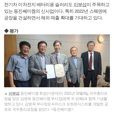
전기차 이차전지 배터리용 슬러리도
이부섭
이 주목하고
있는 동진쎄미켐의 신사업이다. 특히 2022년 스웨덴에
공장을 건설하면서 해외 매출 확대를 기대하고 있다.
◆ 평가
▲
이부섭
동진쎄미켐 회장(가운데)이 2021년 10월8일 국무총리표
창을 받은 김병욱 동진쎄미켐 부사장(왼쪽 두 번째)과 함께 기념촬
영하고 있다. 김병욱 부사장은 4-마스크 포토레지스트를 개발한 공
로로 국무총리표창을 받았다. <동진쎄미켐>