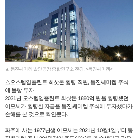
▲ 동진쎄미켐 발안공장 종합연구소 전경. <동진쎄미켐>
△오스템임플란트 회삿돈 횡령 직원, 동진쎄미켐 주식
에 몰빵 투자
2021년 오스템임플란트 회삿돈 1880억 원을 횡령했던
이모씨가 횡령한 자금을 동진쎄미켐 주식에 투자했다가
손해를 본 것으로 확인됐다.
파주에 사는 1977년생 이모씨는 2021년 10월1일부터 동