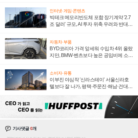
집해 종합 로보틱스 기업으로
인터넷·게임·콘텐츠
빅테크 메모리반도체 포함 장기계약 '2.7
조 달러' 규모, AI 투자 위축 우려와 반대
신호
자동차·부품
BYD코리아 가격 앞세워 수입차 4위 올랐
지만, BMW·벤츠보다 높은 공임비에 소비
자 불만 폭발
소비자·유통
이부진 야심작 '신라스테이' 서울신라호
텔보다 잘 나가, 평택·주문진·해남·건대로
성장판 더 넓힌다
기사댓글
0
개