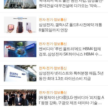
국내외서 속도 붙는 원전 사업, 삼성물산·
현대건설·대우건설에 다가오는 '약속의
시간'
전자·전기·정보통신
삼성전자, 갤럭시Z 폴드8 사전예약 개통
8월31일까지 연장
전자·전기·정보통신
엔비디아 '루빈 울트라'에도 HBM4 탑재
검토, 삼성전자·SK하이닉스 HBM4 수율
에 주도권 갈린다
전자·전기·정보통신
삼성전자 넷리스트와 특허분쟁 매듭, 5년
동안 최대 1.3조 라이선스비 지급
전자·전기·정보통신
[AI 뭉쳐야 산다⑧] LG·엔비디아 '피지컬 A
I' 동맹 강화, 구광모 제조·데이터·기술 결