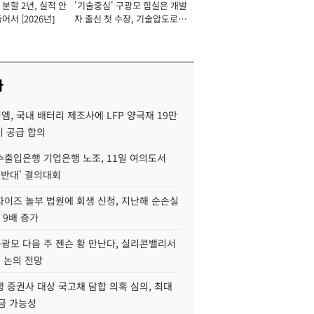
분할 2년, 실적 안
'기술중심' 구광모 힘실은 개발
이사 사장
어서 [2026년]
자 출신 첫 수장, 기술압도로
경쟁력 확보 사활 [2026년]
사
, 국내 배터리 제조사에 LFP 양극재 19만
기 공급 합의
수출입은행 기업은행 노조, 11일 여의도서
 반대' 결의대회
차이즈 놀부 법원에 회생 신청, 지난해 순손실
 9배 증가
구광모 다음 주 젠슨 황 만난다, 실리콘밸리서
' 논의 전망
 증권사 대상 국고채 담합 의혹 심의, 최대
금 가능성