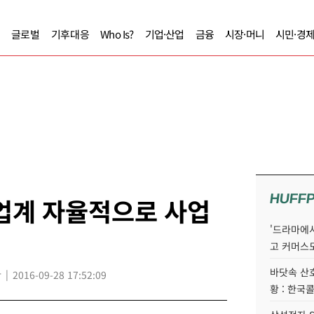
글로벌
기후대응
Who Is?
기업·산업
금융
시장·머니
시민·경
HUFF
업계 자율적으로 사업
'드라마에서
고 커머스
바닷속 산
r
2016-09-28 17:52:09
황 : 한국