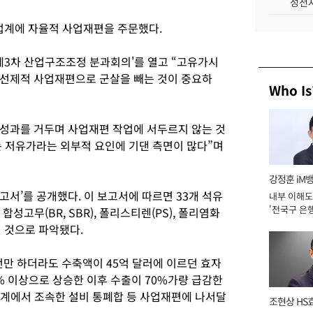
성전자
계에 자율적 사업재편을 주문했다.
'제3차 산업구조조정 분과회의'를 열고 “고유가시
 선제적 사업재편으로 군살을 빼는 것이 중요하
Who Is
성과를 거두며 사업재편 작업에 서두르지 않는 것
 저유가라는 외부적 요인에 기댄 측면이 많다”며
강정훈 iM
서’를 공개했다. 이 보고서에 따르면 33개 석유
내부 이해도
'전국구 은행
성고무(BR, SBR), 폴리스티렌(PS), 폴리염화
년]
인 것으로 파악됐다.
전만 하더라도 수축액이 45억 달러에 이르던 효자
% 이상으로 상승한 이후 수출이 70%가량 급감한
업계에서 조속한 설비 통폐합 등 사업재편에 나서달
조현상 HS