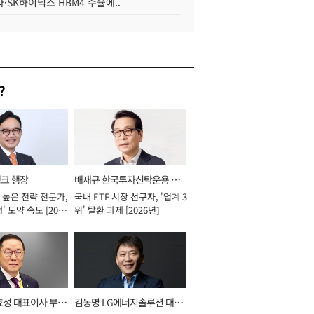
·SK하이닉스 HBM4 수율에..
?
뱅크 행장
배재규 한국투자신탁운용 대
 높은 전략 전문가,
국내 ETF 시장 선구자, '업계 3
표이사 사장
' 도약 속도 [2026
위' 탈환 과제 [2026년]
효성 대표이사 부회
김동명 LG에너지솔루션 대표