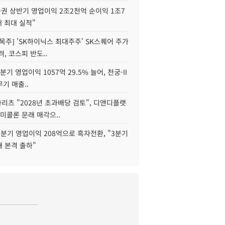
권 상반기 영업이익 2조2천억 순이익 1조7
대 최대 실적"
목주] 'SK하이닉스 최대주주' SK스퀘어 주가
려, 코스피 반도..
2분기 영업이익 1057억 29.5% 늘어, 천궁-II
기 매출..
화리츠 "2028년 초과배당 검토", 디앤디플랫
미콜론 문래 매각으..
분기 영업이익 208억으로 흑자전환, "3분기
재 본격 출하"