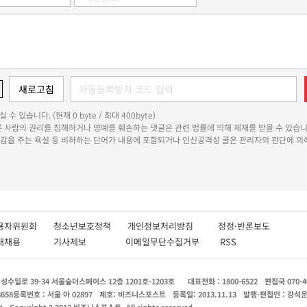
 수 있습니다. (현재 0 byte / 최대 400byte)
다른 사람의 권리를 침해하거나 명예를 훼손하는 댓글은 관련 법률에 의해 제재를 받을 수 있습니
쾌감을 주는 욕설 등 비하하는 단어가 내용에 포함되거나 인신공격성 글은 관리자의 판단에 의해
용자위원회
청소년보호정책
개인정보처리방침
정정·반론보도
인재채용
기사제보
이메일무단수집거부
RSS
수일로 39-34 서울숲더스페이스 12층 1201호-1203호
대표전화 : 1800-6522
편집국 070-4
8658
등록번호 : 서울 아 02897
제호: 비즈니스포스트
등록일: 2013.11.13
발행·편집인 : 강석
X
Copyright ? 2013 비즈니스포스트. All rights reserved.