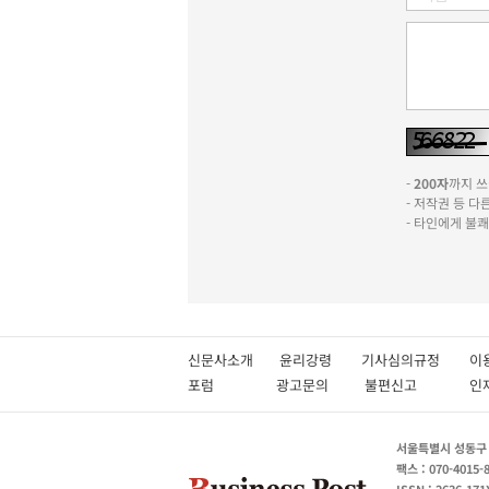
-
200자
까지 쓰실
- 저작권 등 
- 타인에게 불
신문사소개
윤리강령
기사심의규정
이
포럼
광고문의
불편신고
서울특별시 성동구 성
팩스 : 070-4015-
ISSN : 2636-171