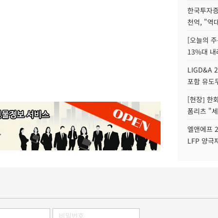
한국투자증
천억, "역
[오늘의 주
13%대 내
LIGD&A 
포함 유도무
[현장] 한
폼리츠 "세
엘앤에프 2
LFP 양극