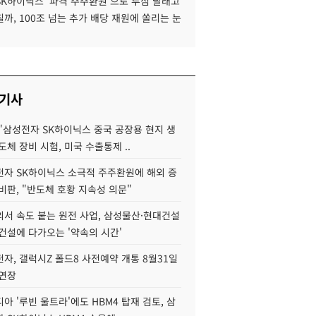
SK하이닉스 '파격 주주환원'으로 투심 달래고
까, 100조 넘는 추가 배당 재원에 쏠리는 눈
 기사
"삼성전자 SK하이닉스 중국 공장용 현지 생
도체 장비 시험, 미국 수출통제 ..
자 SK하이닉스 소극적 주주환원에 해외 증
비판, "반도체 호황 지속성 의문"
서 속도 붙는 원전 사업, 삼성물산·현대건설
건설에 다가오는 '약속의 시간'
자, 갤럭시Z 폴드8 사전예약 개통 8월31일
 연장
아 '루빈 울트라'에도 HBM4 탑재 검토, 삼