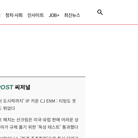
제
정치·사회
인사이트
JOB+
최신뉴스
씨저널
POST
 도시락까지' IP 키운 CJ ENM : 티빙도 웃
도 뛰었다
호 해치는 선크림은 미국·유럽 판매 어려운 상
콜마가 규제 뚫기 위한 '독성 테스트' 통과했다