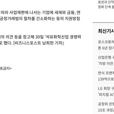
효성과 인적 
장
정화 단계 들
 따라 사업재편에 나서는 기업에 세제와 금융, 연
 공정거래법의 절차를 간소화하는 등의 지원방침
최신기
의 의견 등을 참고해 30일 ‘석유화학산업 경쟁력
포스코퓨처엠
 했다. [비즈니스포스트 남희헌 기자]
톤 6년 장
산업은행 
'지방 이전
배포금지>
한식 프랜
139억으로
LG 회장 
'피지컬 AI
공정위 은행
15조 과징