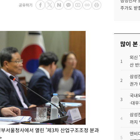
삼성전자 
공유하기
주가도 받칠
많이 본
외신 
1
산 반
삼성전
2
권가 
국내외
3
·대우
삼성전
4
까지
정부서울청사에서 열린 '제3차 산업구조조정 분과
엔비디
>
5