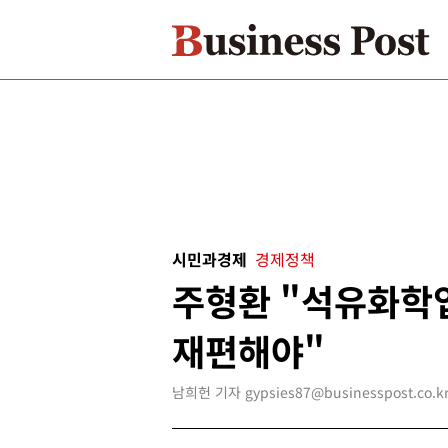
시민과경제
경제정책
주형환 "석유화학
재편해야"
남희헌 기자 gypsies87@businesspost.co.k