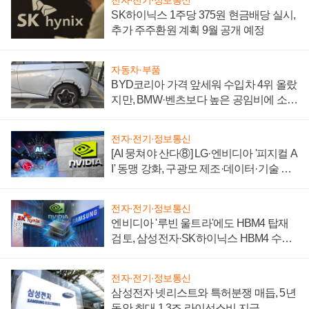
전자·전기·정보통신
SK하이닉스 1주당 375원 현금배당 실시,
추가 주주환원 계획 9월 공개 예정
자동차·부품
BYD코리아 가격 앞세워 수입차 4위 올랐
지만, BMW·벤츠보다 높은 공임비에 소비
자 불만 폭발
전자·전기·정보통신
[AI 뭉쳐야 산다⑧] LG·엔비디아 '피지컬 A
I' 동맹 강화, 구광모 제조·데이터·기술 결
집해 종합 로보틱스 기업으로
전자·전기·정보통신
엔비디아 '루빈 울트라'에도 HBM4 탑재
검토, 삼성전자·SK하이닉스 HBM4 수율
에 주도권 갈린다
전자·전기·정보통신
삼성전자 넷리스트와 특허분쟁 매듭, 5년
동안 최대 1.3조 라이선스비 지급