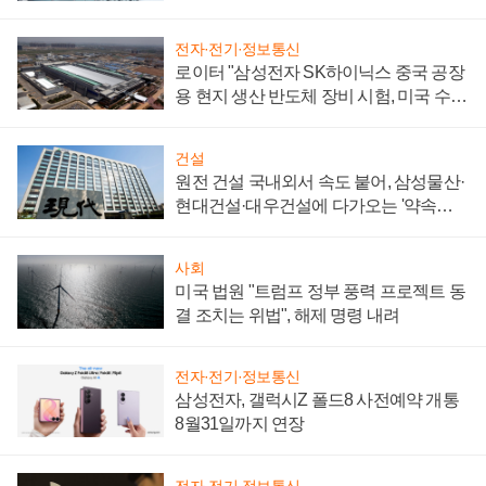
성 의문"
전자·전기·정보통신
로이터 "삼성전자 SK하이닉스 중국 공장
용 현지 생산 반도체 장비 시험, 미국 수출
통제 대비"
건설
원전 건설 국내외서 속도 붙어, 삼성물산·
현대건설·대우건설에 다가오는 '약속의
시간'
사회
미국 법원 "트럼프 정부 풍력 프로젝트 동
결 조치는 위법", 해제 명령 내려
전자·전기·정보통신
삼성전자, 갤럭시Z 폴드8 사전예약 개통
8월31일까지 연장