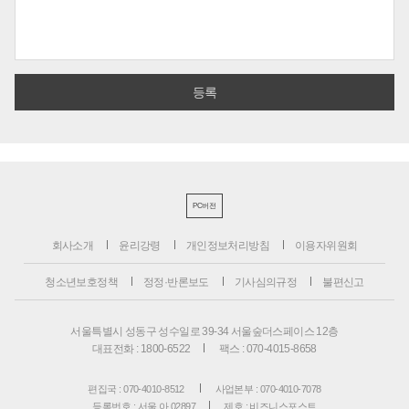
PC버전
회사소개
윤리강령
개인정보처리방침
이용자위원회
청소년보호정책
정정·반론보도
기사심의규정
불편신고
서울특별시 성동구 성수일로 39-34 서울숲더스페이스 12층
대표전화 : 1800-6522
팩스 : 070-4015-8658
편집국 : 070-4010-8512
사업본부 : 070-4010-7078
등록번호 : 서울 아 02897
제호 : 비즈니스포스트