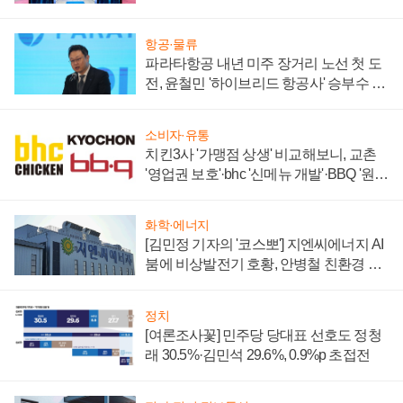
부각
항공·물류
파라타항공 내년 미주 장거리 노선 첫 도
전, 윤철민 '하이브리드 항공사' 승부수 통
할까
소비자·유통
치킨3사 '가맹점 상생' 비교해보니, 교촌
'영업권 보호'·bhc '신메뉴 개발'·BBQ '원가
부담'
화학·에너지
[김민정 기자의 '코스뽀'] 지엔씨에너지 AI
붐에 비상발전기 호황, 안병철 친환경 에
너지 발전전문기업 향한다
정치
[여론조사꽃] 민주당 당대표 선호도 정청
래 30.5%·김민석 29.6%, 0.9%p 초접전