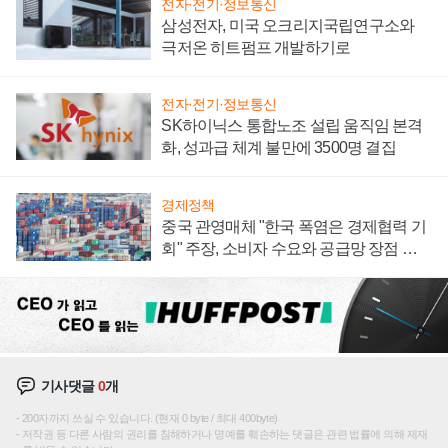
전자·전기·정보통신
삼성전자, 미국 오크리지국립연구소와
극저온 히트펌프 개발하기로
전자·전기·정보통신
SK하이닉스 통합노조 설립 움직임 본격
화, 성과급 체계 불만에 3500명 결집
경제정책
중국 관영매체 "한국 폭염은 경제협력 기
회" 주장, 소비자 수요와 공급망 장점 강
조
기사댓글
0
개
200자까지 쓰실 수 있습니다. (현재 0 byte / 최대 400byte)
저작권 등 다른 사람의 권리를 침해하거나 명예를 훼손하는 댓글은 관련 법률에 의해 제재