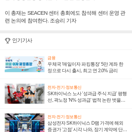
이 총재는 SEACEN 센터 총회에도 참석해 센터 운영 관
련 논의에 참여한다. 조승리 기자
인기기사
금융
우체국 '매일이자 파킹통장' 5만 계좌 한
정으로 다시 출시, 최고 연 2.0% 금리
전자·전기·정보통신
SK하이닉스 노사 '성과급 주식 지급' 평행
선, 곽노정 'N% 성과급' 법적 논란 벗을지
주목
전자·전기·정보통신
삼성전자 SK하이닉스 D램 가격에 해외
증권가 '고점' 시각 나와, 장기 계약에 단점