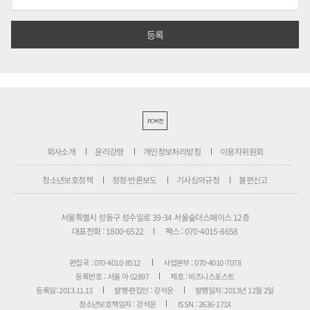
PC버전
회사소개
윤리강령
개인정보처리방침
이용자위원회
청소년보호정책
정정·반론보도
기사심의규정
불편신고
서울특별시 성동구 성수일로 39-34 서울숲더스페이스 12층
대표전화 : 1800-6522
팩스 : 070-4015-8658
편집국 : 070-4010-8512
사업본부 : 070-4010-7078
등록번호 : 서울 아 02897
제호 : 비즈니스포스트
등록일: 2013.11.13
발행·편집인 : 강석운
발행일자: 2013년 12월 2일
청소년보호책임자 : 강석운
ISSN : 2636-171X