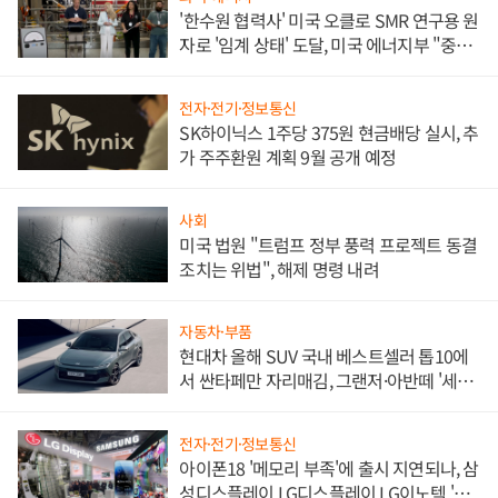
'한수원 협력사' 미국 오클로 SMR 연구용 원
자로 '임계 상태' 도달, 미국 에너지부 "중요
한 이정표"
전자·전기·정보통신
SK하이닉스 1주당 375원 현금배당 실시, 추
가 주주환원 계획 9월 공개 예정
사회
미국 법원 "트럼프 정부 풍력 프로젝트 동결
조치는 위법", 해제 명령 내려
자동차·부품
현대차 올해 SUV 국내 베스트셀러 톱10에
서 싼타페만 자리매김, 그랜저·아반떼 '세단
쌍끌이'로 내수 방어
전자·전기·정보통신
아이폰18 '메모리 부족'에 출시 지연되나, 삼
성디스플레이 LG디스플레이 LG이노텍 '탈