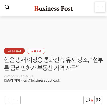
시민과경제
금융정책
한은 총재 이창용 통화긴축 유지 강조, “섣부
른 금리인하가 부동산 가격 자극”
2024-02-01 16:52:24
조승리 기자 - csr@businesspost.co.kr
0