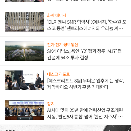
애플' 수익 다각화 속도
화학·에너지
'DL이앤씨 SMR 협력사' X에너지, '한수원 포
스코 동맹' 센트러스에너지와 우라늄 계약
체결
전자·전기·정보통신
SK하이닉스, 용인 'Y2' 팹과 청주 'M17' 팹
건설에 54조 투자 결정
데스크 리포트
[데스크리포트 8월] 무더운 입추에 든 생각,
제약바이오 하반기 훈풍 기대한다
정치
AI시대 맞아 25년 만에 전력산업 구조개편
시동, '발전5사 통합' 넘어 '한전 지주사' 재편
론도