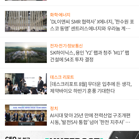
애플' 수익 다각화 속도
화학·에너지
'DL이앤씨 SMR 협력사' X에너지, '한수원 포
스코 동맹' 센트러스에너지와 우라늄 계약
체결
전자·전기·정보통신
SK하이닉스, 용인 'Y2' 팹과 청주 'M17' 팹
건설에 54조 투자 결정
데스크 리포트
[데스크리포트 8월] 무더운 입추에 든 생각,
제약바이오 하반기 훈풍 기대한다
정치
AI시대 맞아 25년 만에 전력산업 구조개편
시동, '발전5사 통합' 넘어 '한전 지주사' 재편
론도