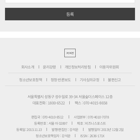
PC버전
회사소개
윤리강령
개인정보처리방침
이용자위원회
청소년보호정책
정정·반론보도
기사심의규정
불편신고
서울특별시 성동구 성수일로 39-34 서울숲더스페이스 12층
대표전화 : 1800-6522
팩스 : 070-4015-8658
편집국 : 070-4010-8512
사업본부 : 070-4010-7078
등록번호 : 서울 아 02897
제호 : 비즈니스포스트
등록일: 2013.11.13
발행·편집인 : 강석운
발행일자: 2013년 12월 2일
청소년보호책임자 : 강석운
ISSN : 2636-171X