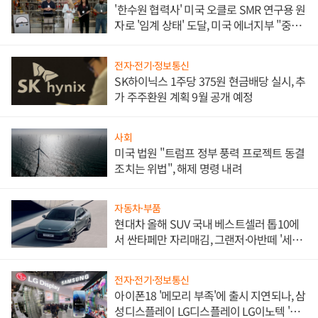
'한수원 협력사' 미국 오클로 SMR 연구용 원
자로 '임계 상태' 도달, 미국 에너지부 "중요
한 이정표"
전자·전기·정보통신
SK하이닉스 1주당 375원 현금배당 실시, 추
가 주주환원 계획 9월 공개 예정
사회
미국 법원 "트럼프 정부 풍력 프로젝트 동결
조치는 위법", 해제 명령 내려
자동차·부품
현대차 올해 SUV 국내 베스트셀러 톱10에
서 싼타페만 자리매김, 그랜저·아반떼 '세단
쌍끌이'로 내수 방어
전자·전기·정보통신
아이폰18 '메모리 부족'에 출시 지연되나, 삼
성디스플레이 LG디스플레이 LG이노텍 '탈