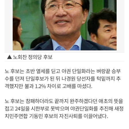
▲ 노회찬 정의당 후보
노 후보는 초반 열세를 딛고 야권 단일화라는 벼랑끝 승부
수를 던져 단일후보가 된 뒤 나경원 당선자를 턱밑까지 추
격했지만 불과 1.2% 차이로 고배를 마셨다.
노 후보는 참패하더라도 끝까지 완주하겠다던 애초의 뜻을
접고 24일을 시한부로 못박으며 야권단일화를 추진해 새정
치민주연합 기동민 후보의 자진사퇴를 이끌어냈다.