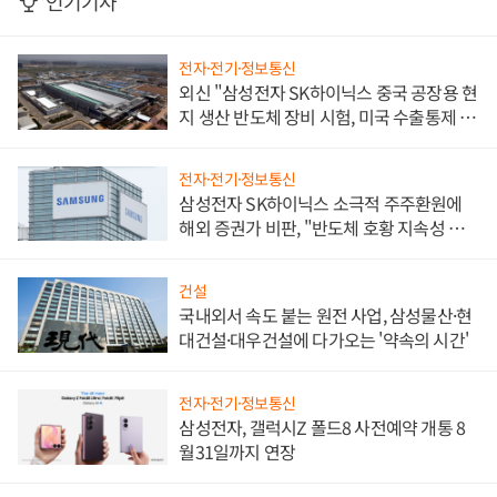
인기기사
전자·전기·정보통신
외신 "삼성전자 SK하이닉스 중국 공장용 현
지 생산 반도체 장비 시험, 미국 수출통제 대
비"
전자·전기·정보통신
삼성전자 SK하이닉스 소극적 주주환원에
해외 증권가 비판, "반도체 호황 지속성 의
문"
건설
국내외서 속도 붙는 원전 사업, 삼성물산·현
대건설·대우건설에 다가오는 '약속의 시간'
전자·전기·정보통신
삼성전자, 갤럭시Z 폴드8 사전예약 개통 8
월31일까지 연장