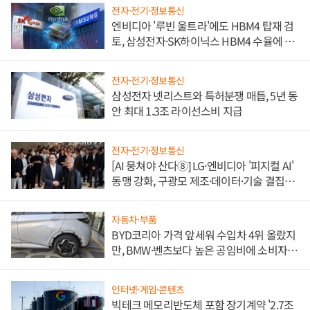
전자·전기·정보통신
엔비디아 '루빈 울트라'에도 HBM4 탑재 검
토, 삼성전자·SK하이닉스 HBM4 수율에 주
도권 갈린다
전자·전기·정보통신
삼성전자 넷리스트와 특허분쟁 매듭, 5년 동
안 최대 1.3조 라이선스비 지급
전자·전기·정보통신
[AI 뭉쳐야 산다⑧] LG·엔비디아 '피지컬 AI'
동맹 강화, 구광모 제조·데이터·기술 결집
해 종합 로보틱스 기업으로
자동차·부품
BYD코리아 가격 앞세워 수입차 4위 올랐지
만, BMW·벤츠보다 높은 공임비에 소비자
불만 폭발
인터넷·게임·콘텐츠
빅테크 메모리반도체 포함 장기계약 '2.7조