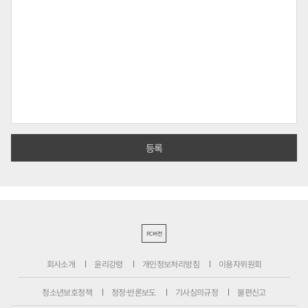
PC버전
회사소개
윤리강령
개인정보처리방침
이용자위원회
청소년보호정책
정정·반론보도
기사심의규정
불편신고