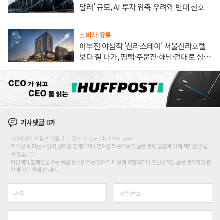
달러' 규모, AI 투자 위축 우려와 반대 신호
소비자·유통
이부진 야심작 '신라스테이' 서울신라호텔
보다 잘 나가, 평택·주문진·해남·건대로 성
장판 더 넓힌다
기사댓글
0
개
200자까지 쓰실 수 있습니다. (현재 0 byte / 최대 400byte)
저작권 등 다른 사람의 권리를 침해하거나 명예를 훼손하는 댓글은 관련 법률에 의해 제재를 받을
수 있습니다.
타인에게 불쾌감을 주는 욕설 등 비하하는 단어가 내용에 포함되거나 인신공격성 글은 관리자의 판
단에 의해 삭제 합니다.