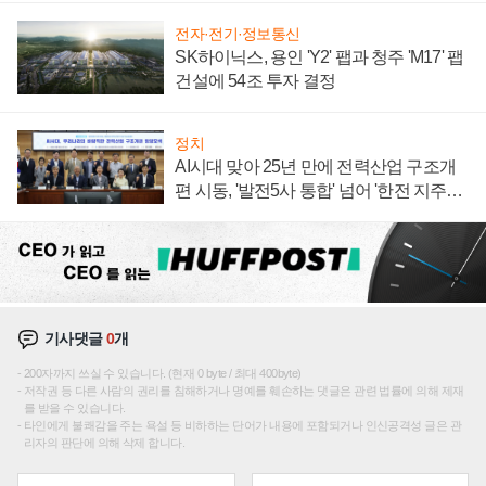
전자·전기·정보통신
SK하이닉스, 용인 'Y2' 팹과 청주 'M17' 팹
건설에 54조 투자 결정
정치
AI시대 맞아 25년 만에 전력산업 구조개
편 시동, '발전5사 통합' 넘어 '한전 지주사'
재편론도
기사댓글
0
개
200자까지 쓰실 수 있습니다. (현재 0 byte / 최대 400byte)
저작권 등 다른 사람의 권리를 침해하거나 명예를 훼손하는 댓글은 관련 법률에 의해 제재
를 받을 수 있습니다.
타인에게 불쾌감을 주는 욕설 등 비하하는 단어가 내용에 포함되거나 인신공격성 글은 관
리자의 판단에 의해 삭제 합니다.