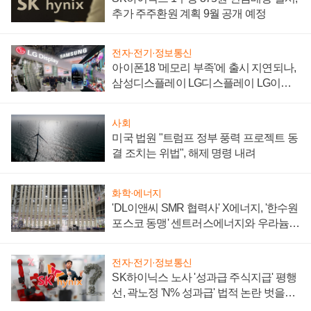
추가 주주환원 계획 9월 공개 예정
전자·전기·정보통신
아이폰18 '메모리 부족'에 출시 지연되나,
삼성디스플레이 LG디스플레이 LG이노
텍 '탈애플' 수익 다각화 속도
사회
미국 법원 "트럼프 정부 풍력 프로젝트 동
결 조치는 위법", 해제 명령 내려
화학·에너지
'DL이앤씨 SMR 협력사' X에너지, '한수원
포스코 동맹' 센트러스에너지와 우라늄
계약 체결
전자·전기·정보통신
SK하이닉스 노사 '성과급 주식지급' 평행
선, 곽노정 'N% 성과급' 법적 논란 벗을지
주목