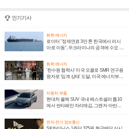
인기기사
화학·에너지
로이터 "정제연료 3만 톤 한국에서 러시
아로 이동", 우크라이나의 공격에 수요 늘
어
화학·에너지
'한수원 협력사' 미국 오클로 SMR 연구용
원자로 '임계 상태' 도달, 미국 에너지부
"중요한 이정표"
자동차·부품
현대차 올해 SUV 국내 베스트셀러 톱10
에서 싼타페만 자리매김, 그랜저·아반떼
'세단 쌍끌이'로 내수 방어
전자·전기·정보통신
SK하이닉스 1주당 375원 현금배당 실시,