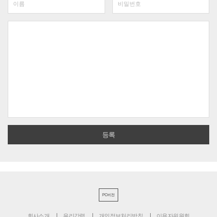
PC버전
회사소개
윤리강령
개인정보처리방침
이용자위원회