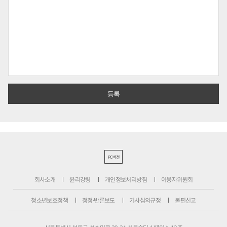
PC버전
회사소개
윤리강령
개인정보처리방침
이용자위원회
청소년보호정책
정정·반론보도
기사심의규정
불편신고