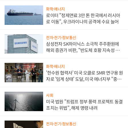
화학·에너지
로이터 "정제연료 3만 톤 한국에서 러시아
로 이동", 우크라이나의 공격에 수요 늘어
전자·전기·정보통신
삼성전자 SK하이닉스 소극적 주주환원에
해외 증권가 비판, "반도체 호황 지속성 의
문"
화학·에너지
'한수원 협력사' 미국 오클로 SMR 연구용 원
자로 '임계 상태' 도달, 미국 에너지부 "중요
한 이정표"
사회
미국 법원 "트럼프 정부 풍력 프로젝트 동결
조치는 위법", 해제 명령 내려
전자·전기·정보통신