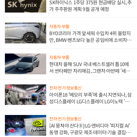
SK하이닉스 1주당 375원 현금배당 실시, 추
가 주주환원 계획 9월 공개 예정
자동차·부품
BYD코리아 가격 앞세워 수입차 4위 올랐지
만, BMW·벤츠보다 높은 공임비에 소비자
불만 폭발
자동차·부품
현대차 올해 SUV 국내 베스트셀러 톱10에
서 싼타페만 자리매김, 그랜저·아반떼 '세단
쌍끌이'로 내수 방어
전자·전기·정보통신
아이폰18 '메모리 부족'에 출시 지연되나, 삼
성디스플레이 LG디스플레이 LG이노텍 '탈
애플' 수익 다각화 속도
전자·전기·정보통신
[AI 뭉쳐야 산다⑧] LG·엔비디아 '피지컬 AI'
동맹 강화, 구광모 제조·데이터·기술 결집