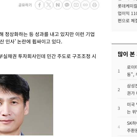
공유하기
롯데케미칼
업이익 11
편으로 체
 정상화하는 등 성과를 내고 있지만 이런 기업
 인사' 논란에 휩싸이고 있다.
많이 본
부실채권 투자회사인데 민간 주도로 구조조정 시
로이터
1
동",
삼성전
2
권가 
미국 
3
는 위
SK하
4
주환원