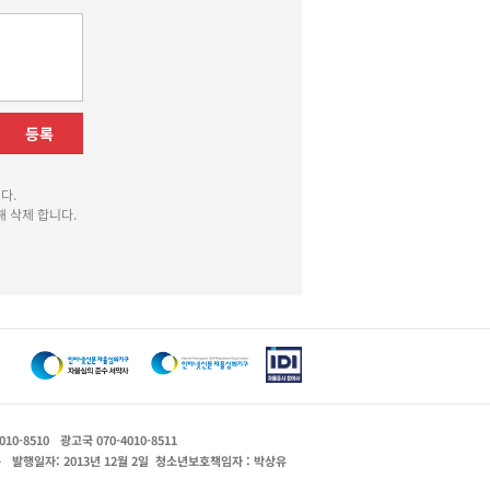
등록
다.
 삭제 합니다.
010-8510
광고국 070-4010-8511
운
발행일자: 2013년 12월 2일
청소년보호책임자 : 박상유