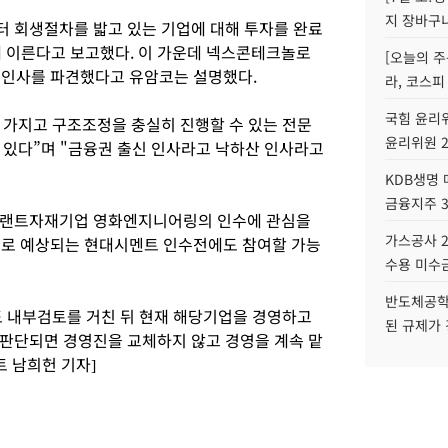
지 장바구
 회생절차를 밟고 있는 기업에 대해 투자를 완료
에 이른다고 보고했다. 이 가운데 넥스콘테크놀로
[오늘의 주
신 인사를 파견했다고 유암코는 설명했다.
라, 코스피
국힘 윤리위
가지고 구조조정을 충실히 진행할 수 있는 전문
윤리위원 
 있다”며 "금융권 출신 인사라고 낙하산 인사라고
KDB생명
금융지주 
플랜트자재기업 영화엔지니어링의 인수에 관심을
가스공사 2
것으로 예상되는 현대시멘트 인수전에도 참여할 가능
수용 미수금
반도체공학
 내부검토를 거친 뒤 현재 해당기업을 경영하고
된 규제가 
판단되면 경영진을 교체하지 않고 경영을 계속 맡
 남희헌 기자]