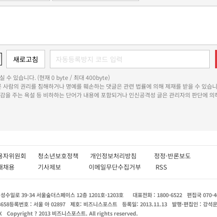
 수 있습니다. (현재 0 byte / 최대 400byte)
다른 사람의 권리를 침해하거나 명예를 훼손하는 댓글은 관련 법률에 의해 제재를 받을 수 있습니
쾌감을 주는 욕설 등 비하하는 단어가 내용에 포함되거나 인신공격성 글은 관리자의 판단에 의해
용자위원회
청소년보호정책
개인정보처리방침
정정·반론보도
인재채용
기사제보
이메일무단수집거부
RSS
수일로 39-34 서울숲더스페이스 12층 1201호-1203호
대표전화 : 1800-6522
편집국 070-4
8658
등록번호 : 서울 아 02897
제호: 비즈니스포스트
등록일: 2013.11.13
발행·편집인 : 강석
X
Copyright ? 2013 비즈니스포스트. All rights reserved.