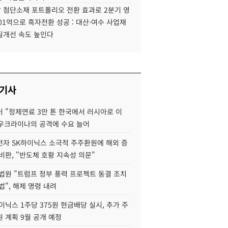
 첨단소재 포트폴리오 전환 효과로 2분기 영
01억으로 흑자전환 성공 : 대산·여수 사업재
질개선 속도 높인다
 기사
 "정제연료 3만 톤 한국에서 러시아로 이
 우크라이나의 공격에 수요 늘어
자 SK하이닉스 소극적 주주환원에 해외 증
비판, "반도체 호황 지속성 의문"
법원 "트럼프 정부 풍력 프로젝트 동결 조치
법", 해제 명령 내려
이닉스 1주당 375원 현금배당 실시, 추가 주
 계획 9월 공개 예정