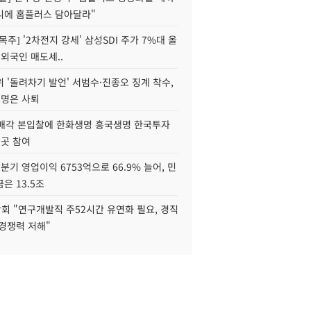
니에 홈플러스 담아달라"
목주] '2차전지 강세' 삼성SDI 주가 7%대 올
 외국인 매도세..
 '돌려차기 발언' 서범수·진종오 징계 착수,
2명은 사퇴
 매각 본입찰에 한화생명 흥국생명 한국투자
3곳 참여
분기 영업이익 6753억으로 66.9% 늘어, 민
은 13.5조
회 "연구개발직 주52시간 유연화 필요, 경직
경쟁력 저해"