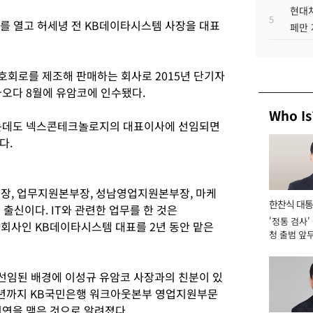
현대차
5
를 열고 허세녕 전 KB데이타시스템 사장을 대표
페만 
회로를 제조해 판매하는 회사로 2015년 단기자
아오다 8월에 유암코에 인수됐다.
Who Is
 없는데도 넥스콘테크놀로지의 대표이사에 선임되면
다.
장, 업무지원본부장, 성남영업지원본부장, 마케
한찬식 대
출신이다. IT와 관련한 업무를 한 것은
'정통 검사'
서관
 자회사인 KB데이타시스템 대표를 2년 동안 맡은
청 출범 앞
맡아 [2026
선임된 배경에 이성규 유암코 사장과의 친분이 있
005년까지 KB국민은행 워크아웃본부 영업지원부문
인연을 맺은 것으로 알려졌다.