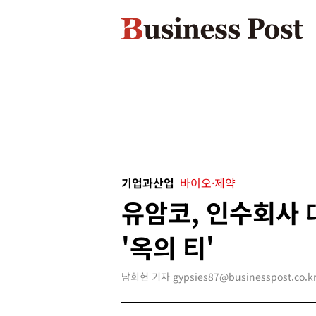
기업과산업
바이오·제약
유암코, 인수회사 
'옥의 티'
남희헌 기자 gypsies87@businesspost.co.k