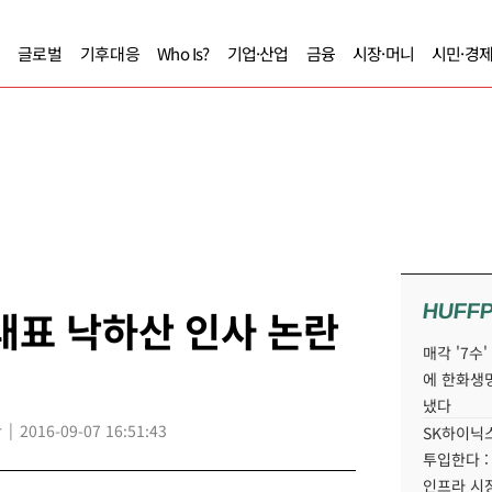
글로벌
기후대응
Who Is?
기업·산업
금융
시장·머니
시민·경
HUFF
대표 낙하산 인사 논란
매각 '7수
에 한화생
냈다
r
2016-09-07 16:51:43
SK하이닉스
투입한다 :
인프라 시