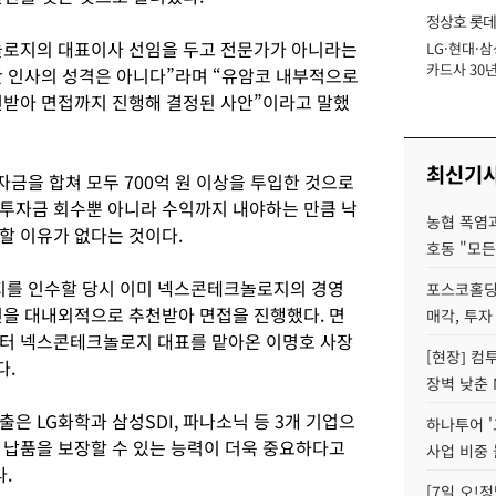
정상호 롯데
놀로지의 대표이사 선임을 두고 전문가가 아니라는
LG·현대·삼
장
카드사 30년
산 인사의 성격은 아니다”라며 “유암코 내부적으로
에 '초집중' 
천받아 면접까지 진행해 결정된 사안”이라고 말했
최신기
금을 합쳐 모두 700억 원 이상을 투입한 것으로
투자금 회수뿐 아니라 수익까지 내야하는 만큼 낙
농협 폭염과
할 이유가 없다는 것이다.
호동 "모든
를 인수할 당시 이미 넥스콘테크놀로지의 경영
포스코홀딩
진을 대내외적으로 추천받아 면접을 진행했다. 면
매각, 투자
부터 넥스콘테크놀로지 대표를 맡아온 이명호 사장
[현장] 컴
다.
장벽 낮춘 
 LG화학과 삼성SDI, 파나소닉 등 3개 기업으
하나투어 '
 납품을 보장할 수 있는 능력이 더욱 중요하다고
사업 비중 
.
[7일 오!