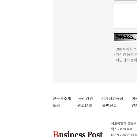
-
200자
까지 쓰실
- 저작권 등 
- 타인에게 불
신문사소개
윤리강령
기사심의규정
이
포럼
광고문의
불편신고
서울특별시 성동구 성
팩스 : 070-4015-
ISSN : 2636-171