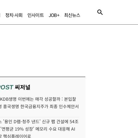
제
정치·사회
인사이트
JOB+
최신뉴스
씨저널
POST
' KDB생명 이번에는 매각 성공할까 : 본입찰
명 흥국생명 한국금융지주가 최종 인수제안서
 '용인 D램-청주 낸드' 신규 팹 건설에 54조
 '연평균 19% 성장' 메모리 수요 대응해 AI
장 핵심플레이어로