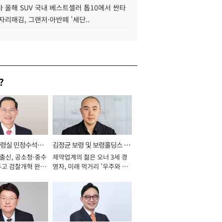
 올해 SUV 국내 베스트셀러 톱10에서 싼타
자리매김, 그랜저·아반떼 '세단..
?
통령실 민정수석비
김정균 보령 및 보령홀딩스 대
 출신, 공소청·중수
제약업계의 젊은 오너 3세 경
표이사 사장
두고 검찰개혁 완수
영자, 미래 먹거리 '우주와 헬
년]
스케어' 공들여 [2026년]