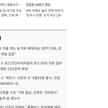
카드 대표이사 사
강정훈 iM뱅크 행장
성 등 대기업 주요
내부 이해도 높은 전략 전문가,
 경력, 신뢰 회복
'전국구 은행' 도약 속도 [2026
[2026년]
년]
사
 가뭄 겪는 농가에 재해자금 3천억 지원, 강
 역량 집중"
스 포스코인터내셔널과 포스코DX 지분 일부
 재원 2조5천억 확보
투스 '제우스: 오만의 신' 8월26일 출시, 진입
MMORPG 내..
고환율 기조' 극복 절실, 조좌진 '인바운드'
늘려 답 찾는다
정말] 민주당 민병덕 "홈플러스 정상화될 때까