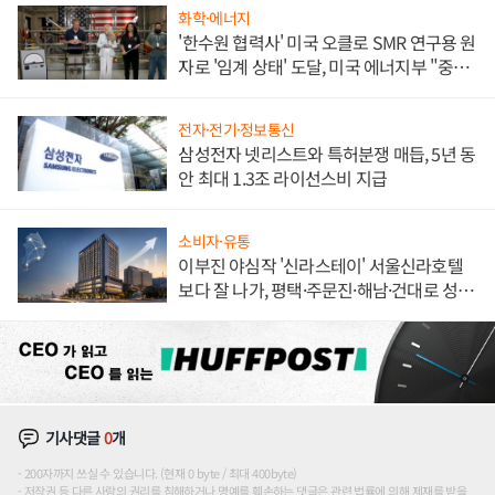
화학·에너지
'한수원 협력사' 미국 오클로 SMR 연구용 원
자로 '임계 상태' 도달, 미국 에너지부 "중요
한 이정표"
전자·전기·정보통신
삼성전자 넷리스트와 특허분쟁 매듭, 5년 동
안 최대 1.3조 라이선스비 지급
소비자·유통
이부진 야심작 '신라스테이' 서울신라호텔
보다 잘 나가, 평택·주문진·해남·건대로 성
장판 더 넓힌다
기사댓글
0
개
200자까지 쓰실 수 있습니다. (현재 0 byte / 최대 400byte)
저작권 등 다른 사람의 권리를 침해하거나 명예를 훼손하는 댓글은 관련 법률에 의해 제재를 받을