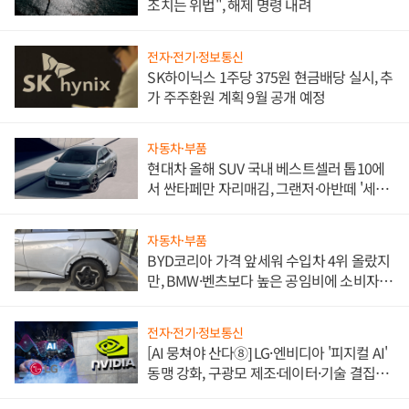
조치는 위법", 해제 명령 내려
전자·전기·정보통신
SK하이닉스 1주당 375원 현금배당 실시, 추
가 주주환원 계획 9월 공개 예정
자동차·부품
현대차 올해 SUV 국내 베스트셀러 톱10에
서 싼타페만 자리매김, 그랜저·아반떼 '세단
쌍끌이'로 내수 방어
자동차·부품
BYD코리아 가격 앞세워 수입차 4위 올랐지
만, BMW·벤츠보다 높은 공임비에 소비자
불만 폭발
전자·전기·정보통신
[AI 뭉쳐야 산다⑧] LG·엔비디아 '피지컬 AI'
동맹 강화, 구광모 제조·데이터·기술 결집
해 종합 로보틱스 기업으로