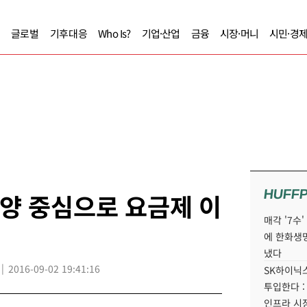
글로벌
기후대응
Who Is?
기업·산업
금융
시장·머니
시민·경
HUFF
 양 중심으로 요금제 이
매각 '7수
에 한화생
냈다
2016-09-02 19:41:16
SK하이닉스
투입한다 :
인프라 시