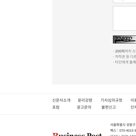
-
200자
까지 쓰실
- 저작권 등 
- 타인에게 불
신문사소개
윤리강령
기사심의규정
이
포럼
광고문의
불편신고
서울특별시 성동구 성
팩스 : 070-4015-
ISSN : 2636-171