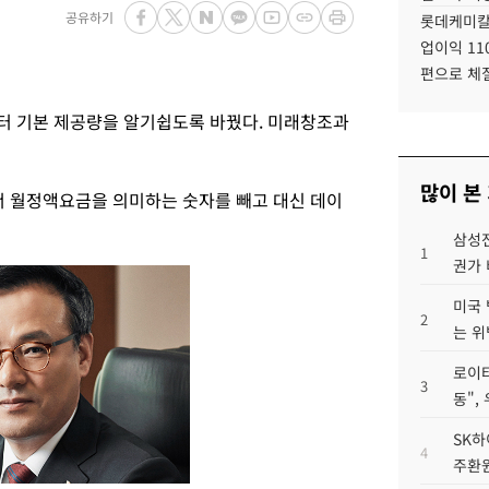
공유하기
롯데케미칼
업이익 11
편으로 체
터 기본 제공량을 알기쉽도록 바꿨다. 미래창조과
많이 본
서 월정액요금을 의미하는 숫자를 빼고 대신 데이
삼성전
1
권가 
미국 
2
는 위
로이터
3
동",
SK하
4
주환원