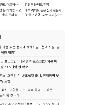
카드 대표이사 사
강정훈 iM뱅크 행장
성 등 대기업 주요
내부 이해도 높은 전략 전문가,
 경력, 신뢰 회복
'전국구 은행' 도약 속도 [2026
[2026년]
년]
사
 가뭄 겪는 농가에 재해자금 3천억 지원, 강
 역량 집중"
스 포스코인터내셔널과 포스코DX 지분 매
재원 2조5천억 원 확보
우스: 오만의 신' 8월26일 출시, 진입장벽 낮
PG 표방
좌진 '고환율 기조' 극복 특명, '인바운드'
늘려 답 찾는다
정말] 민주당 민병덕 "홈플러스가 정상화될 때