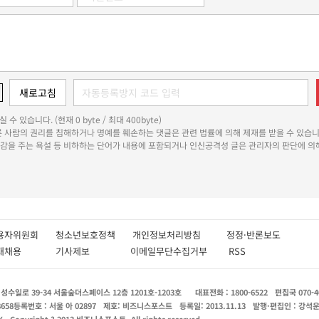
 수 있습니다. (현재 0 byte / 최대 400byte)
다른 사람의 권리를 침해하거나 명예를 훼손하는 댓글은 관련 법률에 의해 제재를 받을 수 있습니
쾌감을 주는 욕설 등 비하하는 단어가 내용에 포함되거나 인신공격성 글은 관리자의 판단에 의해
용자위원회
청소년보호정책
개인정보처리방침
정정·반론보도
인재채용
기사제보
이메일무단수집거부
RSS
수일로 39-34 서울숲더스페이스 12층 1201호-1203호
대표전화 : 1800-6522
편집국 070-4
8658
등록번호 : 서울 아 02897
제호: 비즈니스포스트
등록일: 2013.11.13
발행·편집인 : 강석
X
Copyright ? 2013 비즈니스포스트. All rights reserved.