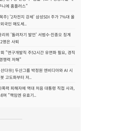
구니에 홈플러스"
목주] '2차전지 강세' 삼성SDI 주가 7%대 올
 외국인 매도세..
윤리위 '돌려차기 발언' 서범수·진종오 징계
 2명은 사퇴
회 "연구개발직 주52시간 유연화 필요, 경직
경쟁력 저해"
야 산다⑩] 두산그룹 박정원 엔비디아와 AI 시
로봇 고도화부터 저..
가폭력 피해자에 역대 처음 대통령 직접 사과,
네며 "책임엔 유효기..