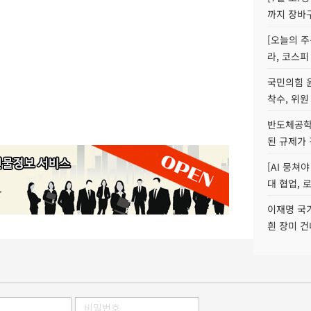
까지 장바
[오늘의 주
라, 코스피
국민의힘 
착수, 위원
반도체공학
된 규제가 
[AI 뭉쳐
대 협업, 
이재명 국
흰 장미 건