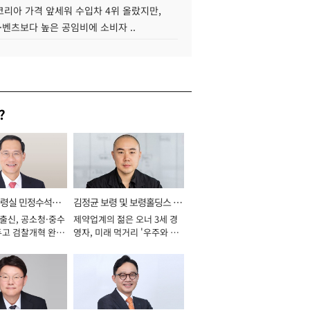
코리아 가격 앞세워 수입차 4위 올랐지만,
·벤츠보다 높은 공임비에 소비자 ..
?
통령실 민정수석비
김정균 보령 및 보령홀딩스 대
 출신, 공소청·중수
제약업계의 젊은 오너 3세 경
표이사 사장
두고 검찰개혁 완수
영자, 미래 먹거리 '우주와 헬
년]
스케어' 공들여 [2026년]