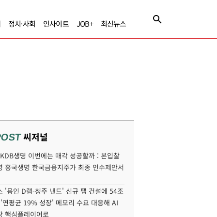
제
정치·사회
인사이트
JOB+
최신뉴스
씨저널
POST
' KDB생명 이번에는 매각 성공할까 : 본입찰
명 흥국생명 한국금융지주가 최종 인수제안서
 '용인 D램-청주 낸드' 신규 팹 건설에 54조
 '연평균 19% 성장' 메모리 수요 대응해 AI
장 핵심플레이어로