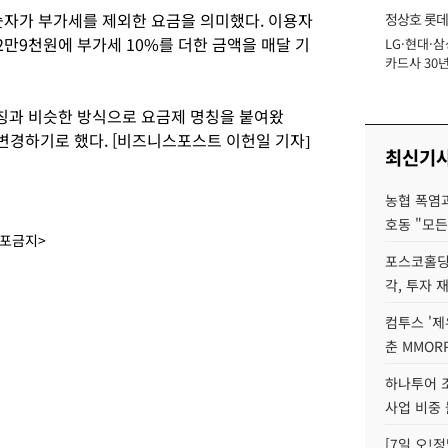
숫자가 부가세를 제외한 요금을 의미했다. 이용자
정상호 롯데
2만9천원에 부가세 10%를 더한 금액을 매달 기
LG·현대·삼
장
카드사 30년
에 '초집중' 
명칭과 비슷한 방식으로 요금제 명칭을 붙여왔
 변경하기로 했다. [비즈니스포스트 이헌일 기자]
최신기
농협 폭염과
호동 "모든
배포금지>
포스코홀딩
각, 투자 
컴투스 '제
춘 MMOR
하나투어 조
사업 비중 
[7일 오!