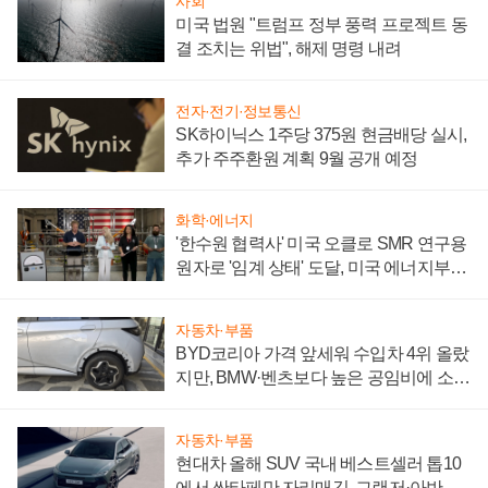
사회
미국 법원 "트럼프 정부 풍력 프로젝트 동
결 조치는 위법", 해제 명령 내려
전자·전기·정보통신
SK하이닉스 1주당 375원 현금배당 실시,
추가 주주환원 계획 9월 공개 예정
화학·에너지
'한수원 협력사' 미국 오클로 SMR 연구용
원자로 '임계 상태' 도달, 미국 에너지부
"중요한 이정표"
자동차·부품
BYD코리아 가격 앞세워 수입차 4위 올랐
지만, BMW·벤츠보다 높은 공임비에 소비
자 불만 폭발
자동차·부품
현대차 올해 SUV 국내 베스트셀러 톱10
에서 싼타페만 자리매김, 그랜저·아반떼