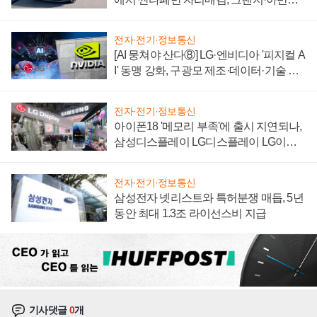
'세단 쌍끌이'로 내수 방어
전자·전기·정보통신
[AI 뭉쳐야 산다⑧] LG·엔비디아 '피지컬 A
I' 동맹 강화, 구광모 제조·데이터·기술 결
집해 종합 로보틱스 기업으로
전자·전기·정보통신
아이폰18 '메모리 부족'에 출시 지연되나,
삼성디스플레이 LG디스플레이 LG이노
텍 '탈애플' 수익 다각화 속도
전자·전기·정보통신
삼성전자 넷리스트와 특허분쟁 매듭, 5년
동안 최대 1.3조 라이선스비 지급
기사댓글
0
개