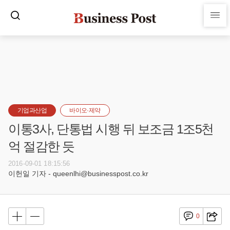
기업과산업
바이오·제약
이통3사, 단통법 시행 뒤 보조금 1조5천
억 절감한 듯
2016-09-01 18:15:56
이헌일 기자 - queenlhi@businesspost.co.kr
0