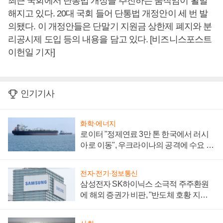
최근 국회에서 단통법 개정을 추진하는 움직임이 활발
해지고 있다. 20대 국회 들어 단통법 개정안이 세 번 발
의됐다. 이 개정안들은 단말기 지원금 상한제 폐지와 분
리공시제 도입 등의 내용을 담고 있다. [비즈니스포스트
이헌일 기자]
인기기사
화학·에너지
로이터 "정제연료 3만 톤 한국에서 러시
아로 이동", 우크라이나의 공격에 수요 늘
어
전자·전기·정보통신
삼성전자 SK하이닉스 소극적 주주환원
에 해외 증권가 비판, "반도체 호황 지속
성 의문"