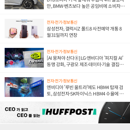
만, BMW·벤츠보다 높은 공임비에 소비자
불만 폭발
전자·전기·정보통신
삼성전자, 갤럭시Z 폴드8 사전예약 개통 8
월31일까지 연장
전자·전기·정보통신
[AI 뭉쳐야 산다⑧] LG·엔비디아 '피지컬 AI'
동맹 강화, 구광모 제조·데이터·기술 결집
해 종합 로보틱스 기업으로
전자·전기·정보통신
엔비디아 '루빈 울트라'에도 HBM4 탑재 검
토, 삼성전자·SK하이닉스 HBM4 수율에 주
도권 갈린다