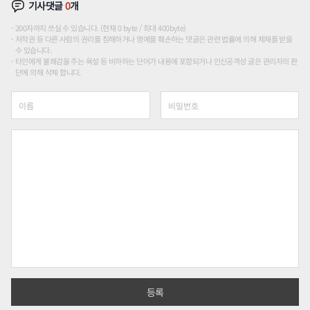
기사댓글
0
개
200자까지 쓰실 수 있습니다. (현재 0 byte / 최대 400byte)
저작권 등 다른 사람의 권리를 침해하거나 명예를 훼손하는 댓글은 관련 법률에 의해 제재를 받을
수 있습니다.
타인에게 불쾌감을 주는 욕설 등 비하하는 단어가 내용에 포함되거나 인신공격성 글은 관리자의 판
단에 의해 삭제 합니다.