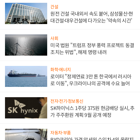
건설
원전 건설 국내외서 속도 붙어, 삼성물산·현
대건설·대우건설에 다가오는 '약속의 시간'
사회
미국 법원 "트럼프 정부 풍력 프로젝트 동결
조치는 위법", 해제 명령 내려
화학·에너지
로이터 "정제연료 3만 톤 한국에서 러시아
로 이동", 우크라이나의 공격에 수요 늘어
전자·전기·정보통신
SK하이닉스 1주당 375원 현금배당 실시, 추
가 주주환원 계획 9월 공개 예정
자동차·부품
BYD코리아 가격 앞세워 수입차 4위 올랐지