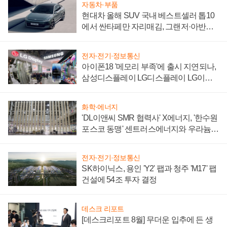
자동차·부품
현대차 올해 SUV 국내 베스트셀러 톱10
에서 싼타페만 자리매김, 그랜저·아반떼
'세단 쌍끌이'로 내수 방어
전자·전기·정보통신
아이폰18 '메모리 부족'에 출시 지연되나,
삼성디스플레이 LG디스플레이 LG이노
텍 '탈애플' 수익 다각화 속도
화학·에너지
'DL이앤씨 SMR 협력사' X에너지, '한수원
포스코 동맹' 센트러스에너지와 우라늄
계약 체결
전자·전기·정보통신
SK하이닉스, 용인 'Y2' 팹과 청주 'M17' 팹
건설에 54조 투자 결정
데스크 리포트
[데스크리포트 8월] 무더운 입추에 든 생