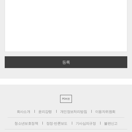
PC버전
회사소개
윤리강령
개인정보처리방침
이용자위원회
청소년보호정책
정정·반론보도
기사심의규정
불편신고