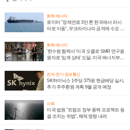
화학·에너지
로이터 "정제연료 3만 톤 한국에서 러시
아로 이동", 우크라이나의 공격에 수요 늘
어
화학·에너지
'한수원 협력사' 미국 오클로 SMR 연구용
원자로 '임계 상태' 도달, 미국 에너지부
"중요한 이정표"
전자·전기·정보통신
SK하이닉스 1주당 375원 현금배당 실시,
추가 주주환원 계획 9월 공개 예정
사회
미국 법원 "트럼프 정부 풍력 프로젝트 동
결 조치는 위법", 해제 명령 내려