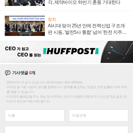
각, 제약바이오 하반기 훈풍 기대한다
정치
AI시대 맞아 25년 만에 전력산업 구조개
편 시동, '발전5사 통합' 넘어 '한전 지주사'
재편론도
기사댓글
0
개
200자까지 쓰실 수 있습니다. (현재 0 byte / 최대 400byte)
저작권 등 다른 사람의 권리를 침해하거나 명예를 훼손하는 댓글은 관련 법률에 의해 제재
를 받을 수 있습니다.
타인에게 불쾌감을 주는 욕설 등 비하하는 단어가 내용에 포함되거나 인신공격성 글은 관
리자의 판단에 의해 삭제 합니다.