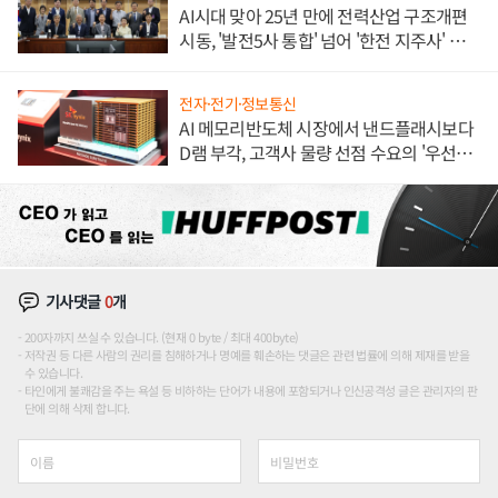
AI시대 맞아 25년 만에 전력산업 구조개편
시동, '발전5사 통합' 넘어 '한전 지주사' 재편
론도
전자·전기·정보통신
AI 메모리반도체 시장에서 낸드플래시보다
D램 부각, 고객사 물량 선점 수요의 '우선순
위'
기사댓글
0
개
200자까지 쓰실 수 있습니다. (현재 0 byte / 최대 400byte)
저작권 등 다른 사람의 권리를 침해하거나 명예를 훼손하는 댓글은 관련 법률에 의해 제재를 받을
수 있습니다.
타인에게 불쾌감을 주는 욕설 등 비하하는 단어가 내용에 포함되거나 인신공격성 글은 관리자의 판
단에 의해 삭제 합니다.