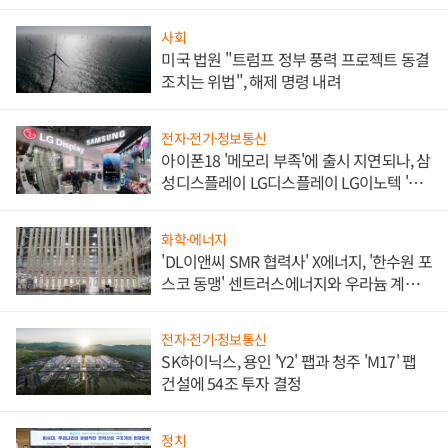
사회
미국 법원 "트럼프 정부 풍력 프로젝트 동결
조치는 위법", 해제 명령 내려
전자·전기·정보통신
아이폰18 '메모리 부족'에 출시 지연되나, 삼
성디스플레이 LG디스플레이 LG이노텍 '탈
애플' 수익 다각화 속도
화학·에너지
'DL이앤씨 SMR 협력사' X에너지, '한수원 포
스코 동맹' 센트러스에너지와 우라늄 계약
체결
전자·전기·정보통신
SK하이닉스, 용인 'Y2' 팹과 청주 'M17' 팹
건설에 54조 투자 결정
정치