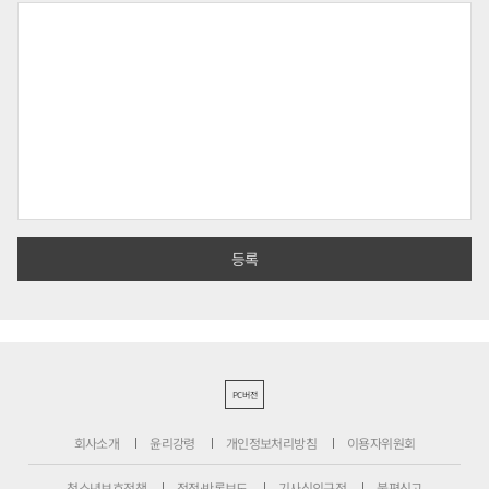
PC버전
회사소개
윤리강령
개인정보처리방침
이용자위원회
청소년보호정책
정정·반론보도
기사심의규정
불편신고