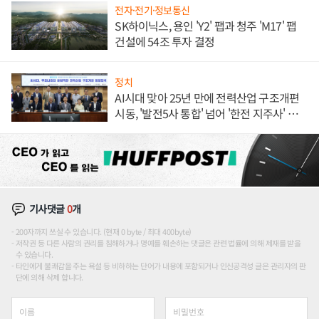
전자·전기·정보통신
SK하이닉스, 용인 'Y2' 팹과 청주 'M17' 팹
건설에 54조 투자 결정
정치
AI시대 맞아 25년 만에 전력산업 구조개편
시동, '발전5사 통합' 넘어 '한전 지주사' 재편
론도
기사댓글
0
개
200자까지 쓰실 수 있습니다. (현재 0 byte / 최대 400byte)
저작권 등 다른 사람의 권리를 침해하거나 명예를 훼손하는 댓글은 관련 법률에 의해 제재를 받을
수 있습니다.
타인에게 불쾌감을 주는 욕설 등 비하하는 단어가 내용에 포함되거나 인신공격성 글은 관리자의 판
단에 의해 삭제 합니다.