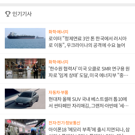
인기기사
화학·에너지
로이터 "정제연료 3만 톤 한국에서 러시아
로 이동", 우크라이나의 공격에 수요 늘어
화학·에너지
'한수원 협력사' 미국 오클로 SMR 연구용 원
자로 '임계 상태' 도달, 미국 에너지부 "중요
한 이정표"
자동차·부품
현대차 올해 SUV 국내 베스트셀러 톱10에
서 싼타페만 자리매김, 그랜저·아반떼 '세단
쌍끌이'로 내수 방어
전자·전기·정보통신
아이폰18 '메모리 부족'에 출시 지연되나, 삼