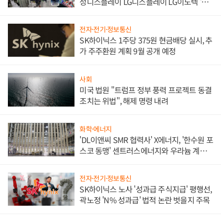
성디스플레이 LG디스플레이 LG이노텍 '탈
애플' 수익 다각화 속도
전자·전기·정보통신
SK하이닉스 1주당 375원 현금배당 실시, 추
가 주주환원 계획 9월 공개 예정
사회
미국 법원 "트럼프 정부 풍력 프로젝트 동결
조치는 위법", 해제 명령 내려
화학·에너지
'DL이앤씨 SMR 협력사' X에너지, '한수원 포
스코 동맹' 센트러스에너지와 우라늄 계약
체결
전자·전기·정보통신
SK하이닉스 노사 '성과급 주식지급' 평행선,
곽노정 'N% 성과급' 법적 논란 벗을지 주목