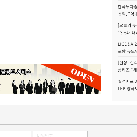
한국투자증
천억, "역
[오늘의 주
13%대 내
LIGD&A 
포함 유도무
[현장] 한
폼리츠 "세
엘앤에프 2
LFP 양극