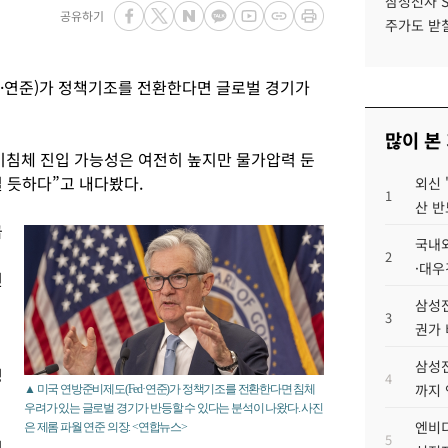
삼성전자 
공유하기
주가도 받칠
d·연준)가 정책기조를 전환한다면 글로벌 경기가
많이 본
기침체 진입 가능성은 여전히 높지만 물가압력 둔
 듯하다”고 내다봤다.
외신 
1
산 반
급
국내외
2
·대우
진
삼성전
3
권가 
삼성전
성
4
까지
▲ 미국 연방준비제도(Fed·연준)가 정책기조를 전환한다면 침체
우려가 있는 글로벌 경기가 반등할 수 있다는 분석이 나왔다. 사진
엔비디
은 제롬 파월 연준 의장. <연합뉴스>
5
침