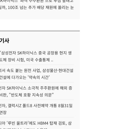
SK하이닉스 '파격 주주환원'으로 투심 달래고
까, 100조 넘는 추가 배당 재원에 쏠리는 눈
 기사
"삼성전자 SK하이닉스 중국 공장용 현지 생
도체 장비 시험, 미국 수출통제 ..
서 속도 붙는 원전 사업, 삼성물산·현대건설
건설에 다가오는 '약속의 시간'
자 SK하이닉스 소극적 주주환원에 해외 증
비판, "반도체 호황 지속성 의문"
자, 갤럭시Z 폴드8 사전예약 개통 8월31일
 연장
아 '루빈 울트라'에도 HBM4 탑재 검토, 삼