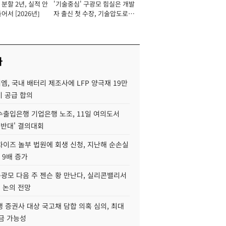
분할 2년, 실적 안
'기술중심' 구광모 힘실은 개발
이사 사장
어서 [2026년]
자 출신 첫 수장, 기술압도로
경쟁력 확보 사활 [2026년]
사
, 국내 배터리 제조사에 LFP 양극재 19만
기 공급 합의
수출입은행 기업은행 노조, 11일 여의도서
 반대' 결의대회
차이즈 놀부 법원에 회생 신청, 지난해 순손실
 9배 증가
구광모 다음 주 젠슨 황 만난다, 실리콘밸리서
' 논의 전망
 증권사 대상 국고채 담합 의혹 심의, 최대
금 가능성