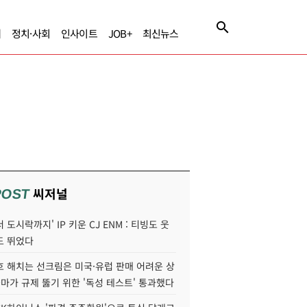
제
정치·사회
인사이트
JOB+
최신뉴스
씨저널
POST
 도시락까지' IP 키운 CJ ENM : 티빙도 웃
도 뛰었다
호 해치는 선크림은 미국·유럽 판매 어려운 상
콜마가 규제 뚫기 위한 '독성 테스트' 통과했다