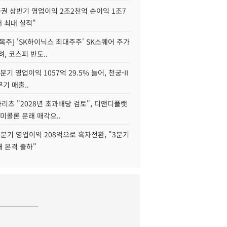
권 상반기 영업이익 2조2천억 순이익 1조7
대 최대 실적"
목주] 'SK하이닉스 최대주주' SK스퀘어 주가
려, 코스피 반도..
2분기 영업이익 1057억 29.5% 늘어, 천궁-II
기 매출..
화리츠 "2028년 초과배당 검토", 디앤디플랫
미콜론 문래 매각으..
분기 영업이익 208억으로 흑자전환, "3분기
재 본격 출하"