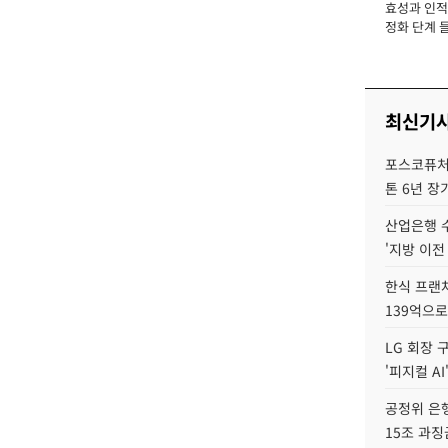
효성과 인적 
장
정화 단계 들
최신기
포스코퓨처엠
톤 6년 장
산업은행 
'지방 이전
한식 프랜
139억으로
LG 회장 
'피지컬 AI
공정위 은행
15조 과징