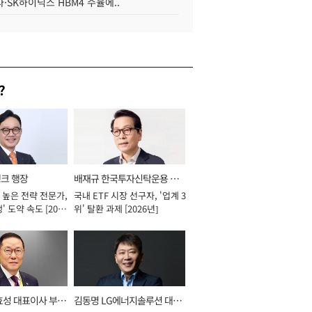
·SK하이닉스 HBM4 수율에..
?
뱅크 행장
배재규 한국투자신탁운용 대
 높은 전략 전문가,
국내 ETF 시장 선구자, '업계 3
표이사 사장
' 도약 속도 [2026
위' 탈환 과제 [2026년]
효성 대표이사 부회
김동명 LG에너지솔루션 대표