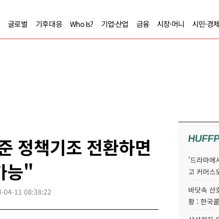
글로벌
기후대응
Who Is?
기업·산업
금융
시장·머니
시민·경
HUFF
연준 정책기조 전환하면
'드라마에서
가능"
고 커머스
바닷속 산
-04-11 08:38:22
황 : 한국