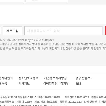
 수 있습니다. (현재 0 byte / 최대 400byte)
다른 사람의 권리를 침해하거나 명예를 훼손하는 댓글은 관련 법률에 의해 제재를 받을 수 있습니
쾌감을 주는 욕설 등 비하하는 단어가 내용에 포함되거나 인신공격성 글은 관리자의 판단에 의해
용자위원회
청소년보호정책
개인정보처리방침
정정·반론보도
인재채용
기사제보
이메일무단수집거부
RSS
수일로 39-34 서울숲더스페이스 12층 1201호-1203호
대표전화 : 1800-6522
편집국 070-4
8658
등록번호 : 서울 아 02897
제호: 비즈니스포스트
등록일: 2013.11.13
발행·편집인 : 강석
X
Copyright ? 2013 비즈니스포스트. All rights reserved.