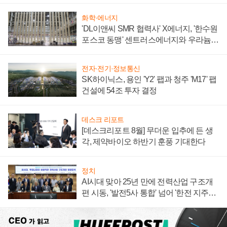
화학·에너지
'DL이앤씨 SMR 협력사' X에너지, '한수원
포스코 동맹' 센트러스에너지와 우라늄
계약 체결
전자·전기·정보통신
SK하이닉스, 용인 'Y2' 팹과 청주 'M17' 팹
건설에 54조 투자 결정
데스크 리포트
[데스크리포트 8월] 무더운 입추에 든 생
각, 제약바이오 하반기 훈풍 기대한다
정치
AI시대 맞아 25년 만에 전력산업 구조개
편 시동, '발전5사 통합' 넘어 '한전 지주사'
재편론도