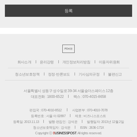
PC버전
회사소개
윤리강령
개인정보처리방침
이용자위원회
청소년보호정책
정정·반론보도
기사심의규정
불편신고
서울특별시 성동구 성수일로 39-34 서울숲더스페이스 12층
대표전화 : 1800-6522
팩스 : 070-4015-8658
편집국 : 070-4010-8512
사업본부 : 070-4010-7078
등록번호 : 서울 아 02897
제호 : 비즈니스포스트
등록일: 2013.11.13
발행·편집인 : 강석운
발행일자: 2013년 12월 2일
청소년보호책임자 : 강석운
ISSN : 2636-171X
Copyright ⓒ
B
USINESSPOST
. All rights reserved.