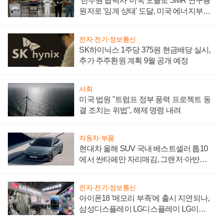
'한수원 협력사' 미국 오클로 SMR 연구용
원자로 '임계 상태' 도달, 미국 에너지부
"중요한 이정표"
전자·전기·정보통신
SK하이닉스 1주당 375원 현금배당 실시,
추가 주주환원 계획 9월 공개 예정
사회
미국 법원 "트럼프 정부 풍력 프로젝트 동
결 조치는 위법", 해제 명령 내려
자동차·부품
현대차 올해 SUV 국내 베스트셀러 톱10
에서 싼타페만 자리매김, 그랜저·아반떼
'세단 쌍끌이'로 내수 방어
전자·전기·정보통신
아이폰18 '메모리 부족'에 출시 지연되나,
삼성디스플레이 LG디스플레이 LG이노
텍 '탈애플' 수익 다각화 속도