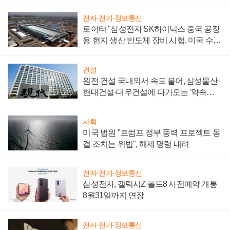
성 의문"
전자·전기·정보통신
로이터 "삼성전자 SK하이닉스 중국 공장
용 현지 생산 반도체 장비 시험, 미국 수출
통제 대비"
건설
원전 건설 국내외서 속도 붙어, 삼성물산·
현대건설·대우건설에 다가오는 '약속의
시간'
사회
미국 법원 "트럼프 정부 풍력 프로젝트 동
결 조치는 위법", 해제 명령 내려
전자·전기·정보통신
삼성전자, 갤럭시Z 폴드8 사전예약 개통
8월31일까지 연장
전자·전기·정보통신