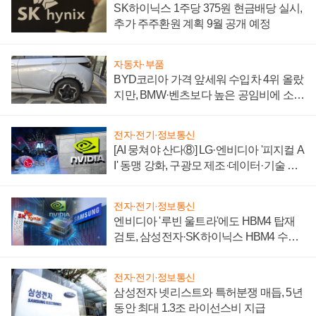
SK하이닉스 1주당 375원 현금배당 실시,
추가 주주환원 계획 9월 공개 예정
자동차·부품
BYD코리아 가격 앞세워 수입차 4위 올랐
지만, BMW·벤츠보다 높은 공임비에 소비
자 불만 폭발
전자·전기·정보통신
[AI 뭉쳐야 산다⑧] LG·엔비디아 '피지컬 A
I' 동맹 강화, 구광모 제조·데이터·기술 결
집해 종합 로보틱스 기업으로
전자·전기·정보통신
엔비디아 '루빈 울트라'에도 HBM4 탑재
검토, 삼성전자·SK하이닉스 HBM4 수율
에 주도권 갈린다
전자·전기·정보통신
삼성전자 넷리스트와 특허분쟁 매듭, 5년
동안 최대 1.3조 라이선스비 지급