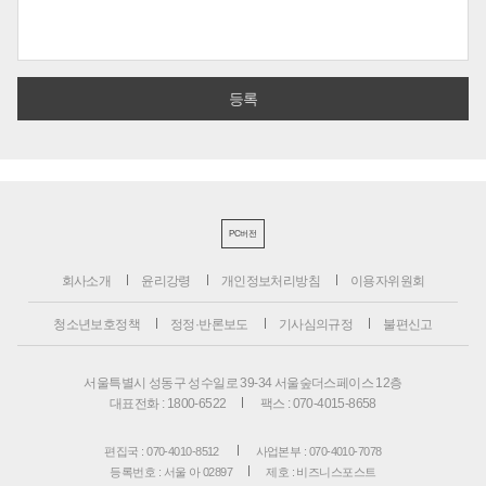
PC버전
회사소개
윤리강령
개인정보처리방침
이용자위원회
청소년보호정책
정정·반론보도
기사심의규정
불편신고
서울특별시 성동구 성수일로 39-34 서울숲더스페이스 12층
대표전화 : 1800-6522
팩스 : 070-4015-8658
편집국 : 070-4010-8512
사업본부 : 070-4010-7078
등록번호 : 서울 아 02897
제호 : 비즈니스포스트